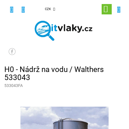
Přejít
na
NÁKUPNÍ
CZK
obsah
KOŠÍK
H0 - Nádrž na vodu / Walthers
533043
533043FA