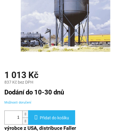
1 013 Kč
837 Kč bez DPH
Měrná
Dodání do 10-30 dnů
cena:
Možnosti doručení
Přidat do košíku
výrobce z USA, distribuce Faller