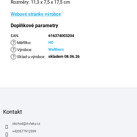
Rozměry: 11,3 x 7,5 x 17,5 cm
Webové stránky výrobce
Doplňkové parametry
EAN
:
616374003204
?
H0
Měřítko
:
?
Walthers
Výrobce
:
?
skladem 08.06.26
Sklad u výrobce
:
Z
á
p
a
Kontakt
t
í
obchod
@
itvlaky.cz
+420577912599