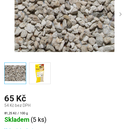
65 Kč
54 Kč bez DPH
Měrná
81,25 Kč / 100 g
cena:
Skladem
(
5 ks
)