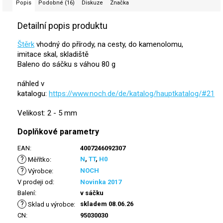
Popis
Podobné (16)
Diskuze
Značka
Detailní popis produktu
Štěrk
vhodný do přírody, na cesty, do kamenolomu,
imitace skal, skladiště
Baleno do sáčku s váhou 80 g
náhled v
katalogu:
https://www.noch.de/de/katalog/hauptkatalog/#21
Velikost: 2 - 5 mm
Doplňkové parametry
EAN
:
4007246092307
?
N
,
TT
,
H0
Měřítko
:
?
NOCH
Výrobce
:
V prodeji od
:
Novinka 2017
Balení
:
v sáčku
?
skladem 08.06.26
Sklad u výrobce
:
CN
:
95030030