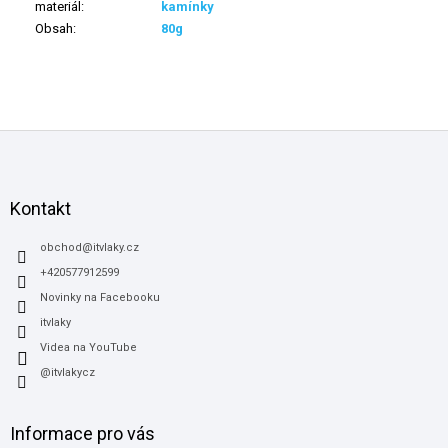
materiál
:
kamínky
Obsah
:
80g
Z
á
p
a
Kontakt
t
í
obchod
@
itvlaky.cz
+420577912599
Novinky na Facebooku
itvlaky
Videa na YouTube
@itvlakycz
Informace pro vás