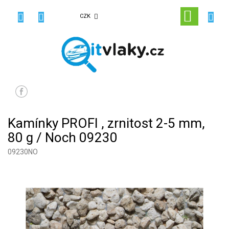
Přejít
na
NÁKUPN
CZK
obsah
KOŠÍK
Kamínky PROFI , zrnitost 2-5 mm,
80 g / Noch 09230
09230NO