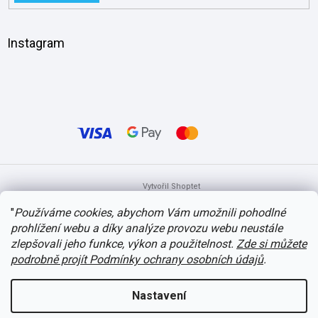
Instagram
Vytvořil Shoptet
"
Používáme cookies, abychom Vám umožnili pohodlné
prohlížení webu a díky analýze provozu webu neustále
Copyright 2026
itvlaky.cz
. Všechna práva vyhrazena.
Upravit nastavení
cookies
zlepšovali jeho funkce, výkon a použitelnost.
Zde si můžete
podrobně projít Podmínky ochrany osobních údajů
.
Nastavení