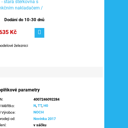
 - stará štěrkovna s
nkčním nakladačem /
llmer 45723
Dodání do 10-30 dnů
635 Kč
odelové železnici
oplňkové parametry
AN
:
4007246092284
N
,
TT
,
H0
Měřítko
:
NOCH
Výrobce
:
prodeji od
:
Novinka 2017
lení
:
v sáčku