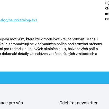
?
C
ma
Ob
talog/hauptkatalog/#21
ějším motivům, které lze v modelové krajině vytvořit. Menší i
 skal a shromažďují se v balvanitých polích pod strmými stěnami
í pro reprodukci takových skalních aulzí, balvanových polí a
h dokonalé detaily. Je nabízen ve třech různých zrnitostech a
mace pro vás
Odebírat newsletter