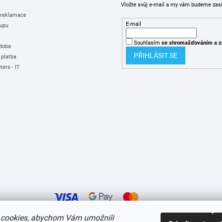
Vložte svůj e-mail a my vám budeme zas
 reklamace
E-mail
upu
Souhlasím
se shromažďováním
a z
 doba
PŘIHLÁSIT SE
 platba
ers - IT
cookies, abychom Vám umožnili