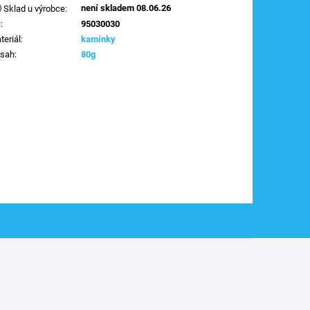
není skladem 08.06.26
Sklad u výrobce
:
N
:
95030030
teriál
:
kamínky
sah
:
80g