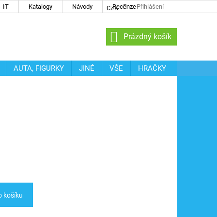
 IT
Katalogy
Návody
Recenze
Přihlášení
CZK
NÁKUPNÍ
Prázdný košík
KOŠÍK
AUTA, FIGURKY
JINÉ
VŠE
HRAČKY
o košíku