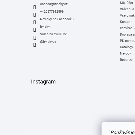
Můj účet
í
obchod
@
itvlaky.cz
Vrácení a
+420577912599
Vše o nák
Novinky na Facebooku
Kontakt
itvlaky
Otevírací
Videa na YouTube
Doprava a
PK comput
@itvlakycz
Katalogy
Návody
Recenze
Instagram
"
Používáme 