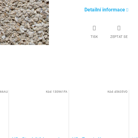
Detailní informace
TISK
ZEPTAT SE
266AU
Kód:
130961FA
Kód:
45635VO