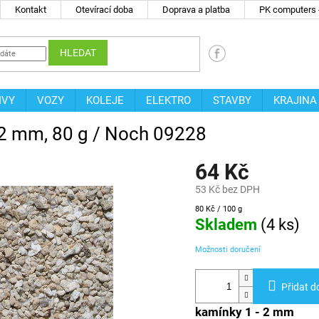
Kontakt
Otevírací doba
Doprava a platba
PK computers -
HLEDAT
IVY
VOZY
KOLEJE
ELEKTRO
STAVBY
KRAJINA
-2 mm, 80 g / Noch 09228
64 Kč
53 Kč bez DPH
Měrná
80 Kč / 100 g
cena:
Skladem
(
4 ks
)
Možnosti doručení
Přidat d
kamínky 1 - 2 mm