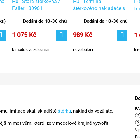
na
H0 - Stará štěrkovna /
H0 - Terminál
H0
Faller 130961
štěrkového nakladače s
fu
ovládanými klapkami,
Vo
ks
)
Dodání do 10-30 dnů
Dodání do 10-30 dnů
funkční model / Vollmer
45635
1 075 Kč
989 Kč
1 
k modelové železnici
nové balení
k m
D
E
mu, imitace skal, skladiště
štěrku
, náklad do vozů atd.
?
ějším motivům, které lze v modelové krajině vytvořit.
?
V 
Ba