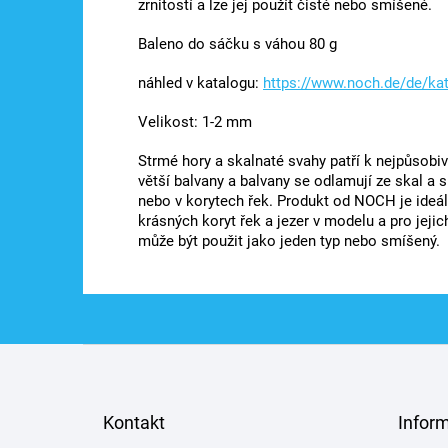
zrnitostí a lze jej použít čisté nebo smíšené.
Baleno do sáčku s váhou 80 g
náhled v katalogu:
https://www.noch.de/de/ka
Velikost: 1-2 mm
Strmé hory a skalnaté svahy patří k nejpůsobiv
větší balvany a balvany se odlamují ze skal a
nebo v korytech řek. Produkt od NOCH je ideáln
krásných koryt řek a jezer v modelu a pro jejic
může být použit jako jeden typ nebo smíšený.
Z
á
p
a
Kontakt
Infor
t