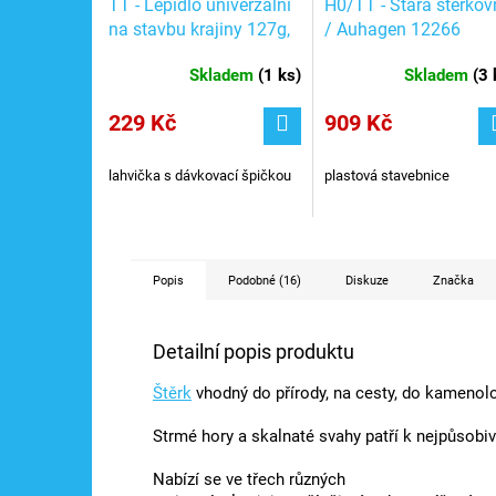
TT - Lepidlo univerzální
H0/TT - Stará štěrkov
na stavbu krajiny 127g,
/ Auhagen 12266
125 ml / NOCH 61133
Skladem
(
1 ks
)
Skladem
(
3 
229 Kč
909 Kč
lahvička s dávkovací špičkou
plastová stavebnice
Popis
Podobné (16)
Diskuze
Značka
Detailní popis produktu
Štěrk
vhodný do přírody, na cesty, do kamenolo
Strmé hory a skalnaté svahy patří k nejpůsobiv
Nabízí se ve třech různých