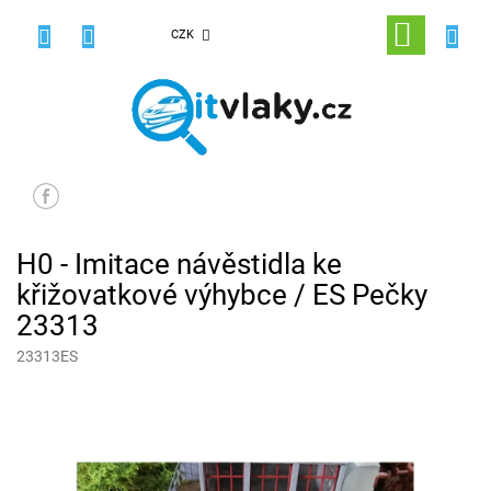
Přejít
na
NÁKUPNÍ
CZK
obsah
KOŠÍK
H0 - Imitace návěstidla ke
křižovatkové výhybce / ES Pečky
23313
23313ES