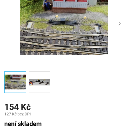
154 Kč
127 Kč bez DPH
Měrná
není skladem
cena: