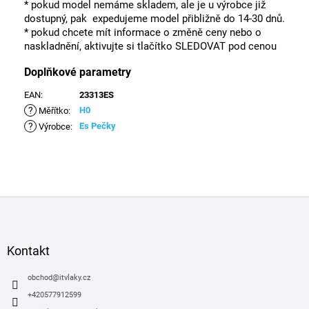
* pokud model nemáme skladem, ale je u výrobce již
dostupný, pak expedujeme model přibližně do 14-30 dnů.
* pokud chcete mít informace o změně ceny nebo o
naskladnění, aktivujte si tlačítko SLEDOVAT pod cenou
Doplňkové parametry
EAN
:
23313ES
?
H0
Měřítko
:
?
Es Pečky
Výrobce
:
Z
á
p
a
Kontakt
t
í
obchod
@
itvlaky.cz
+420577912599