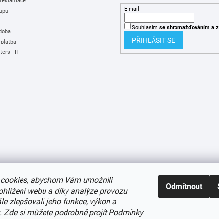
 reklamace
E-mail
upu
Souhlasím
se shromažďováním
a z
 doba
PŘIHLÁSIT SE
 platba
ers - IT
cookies, abychom Vám umožnili
Odmítnout
ohlížení webu a díky analýze provozu
e zlepšovali jeho funkce, výkon a
t.
Zde si můžete podrobně projít Podmínky
í cookies