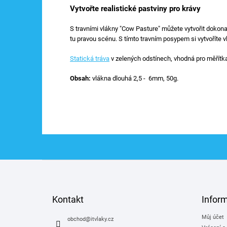
Vytvořte realistické pastviny pro krávy
S travními vlákny "Cow Pasture" můžete vytvořit dokon
tu pravou scénu. S tímto travním posypem si vytvoříte v
Statická tráva
v zelených odstínech, vhodná pro měřítka
Obsah:
vlákna dlouhá
2,5 - 6mm, 50g.
Z
á
p
a
Kontakt
Infor
t
Můj účet
í
obchod
@
itvlaky.cz