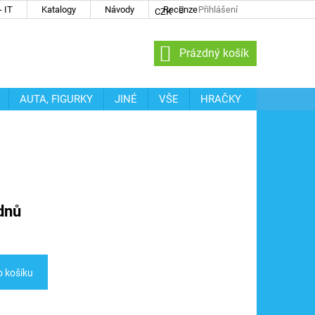
 IT
Katalogy
Návody
Recenze
Přihlášení
CZK
NÁKUPNÍ
Prázdný košík
KOŠÍK
AUTA, FIGURKY
JINÉ
VŠE
HRAČKY
dnů
o košíku