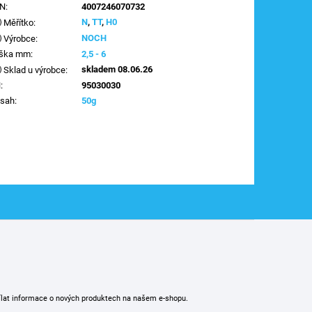
AN
:
4007246070732
N
,
TT
,
H0
Měřítko
:
NOCH
Výrobce
:
ška mm
:
2,5 - 6
skladem 08.06.26
Sklad u výrobce
:
N
:
95030030
sah
:
50g
ílat informace o nových produktech na našem e-shopu.