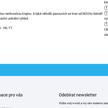
E
?
?
alou venkovskou krajinu. A také několik pasoucích se krav od NOCHu dotváří
lastní unikátní vzhled.
Vý
?
 - H0, TT.
C
Ob
mace pro vás
Odebírat newsletter
Vložte svůj e-mail a my vám budeme zas