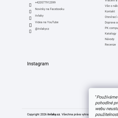
Vrácení a
+420577912599
Vše o nák
Novinky na Facebooku
Kontakt
itvlaky
Otevírací
Videa na YouTube
Doprava a
PK comput
@itvlakycz
Katalogy
Návody
Recenze
Instagram
"
Používáme 
pohodlné pr
webu neustál
použitelnos
Copyright 2026
itvlaky.cz
. Všechna práva vyhrazena.
Upravit nastaven