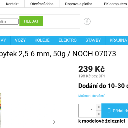
Kontakt
Otevírací doba
Doprava a platba
PK computers -
HLEDAT
IVY
VOZY
KOLEJE
ELEKTRO
STAVBY
KRAJINA
dobytek 2,5-6 mm, 50g / NOCH 07073
239 Kč
198 Kč bez DPH
Měrná
Dodání do 10-30 
cena:
Možnosti doručení
Přidat d
k modelové železnici