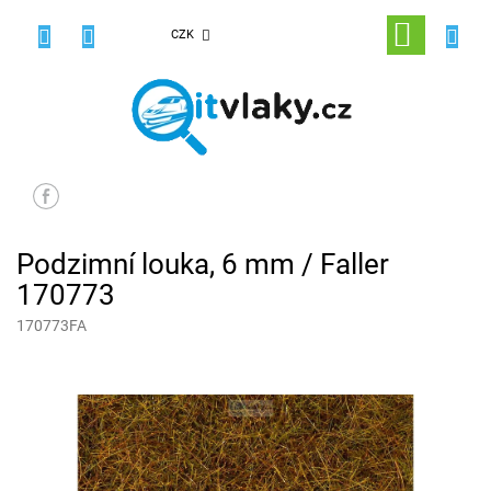
Přejít
na
NÁKUPNÍ
CZK
obsah
KOŠÍK
Podzimní louka, 6 mm / Faller
170773
170773FA