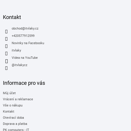
á
p
a
Kontakt
t
í
obchod
@
itvlaky.cz
+420577912599
Novinky na Facebooku
itvlaky
Videa na YouTube
@itvlakycz
Informace pro vás
Můj účet
Vrácení a reklamace
Vše o nákupu
Kontakt
Otevírací doba
Doprava a platba
PK computers - IT