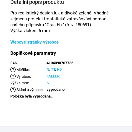
Detailní popis produktu
Pro realistický design luk a divoké zeleně. Vhodné
zejména pro elektrostatické zatravňování pomocí
našeho přípravku "Gras-Fix" (č. v. 180691).
Výška vláken: 6 mm
Webové stránky výrobce
Doplňkové parametry
EAN
:
4104090707736
?
N
,
TT
,
H0
Měřítko
:
?
FALLER
Výrobce
:
Výška mm
:
6
?
vyprodáno
Sklad u výrobce
:
Položka byla vyprodána…
Z