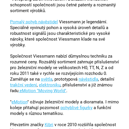
schopností společnosti jsou četné patenty a rozmanitý
sortiment výrobků.
Pomalý pohyb návěstidel
Viessmann je legendární.
Speciálně vyvinutý pohon a vysoká úroveň detailů a
robustnost signálů jsou charakteristické pro vysoké
nároky, které společnost Viessmann klade na své
výrobky.
Společnost Viessmann nabízí důmyslnou techniku za
rozumné ceny. Rozsáhlý sortiment zahrnuje příslušenství
pro železniční modely ve velikostech H0, TT, N, Z a od
roku 2011 také v rychle se rozvíjejícím rozchodu 0.
Zaměřuje se na
světla
, prototypová
návěstidla
, detailní
trakční vedení
,
elektroniku
, příslušenství a již známou
řadu
eMotion "Moving World"
.
"
eMotion
" oživuje železniční modely a dioramata. I mimo
koleje přitahují pozornost
pohyblivé figurky
a funkční
modely s různou tematikou.
Převzetím značky
Kibri
v roce 2010 rozšířila společnost