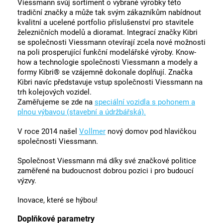
Viessmann svůj sortiment o vybrané výrobky této
tradiční značky a může tak svým zákazníkům nabídnout
kvalitní a ucelené portfolio příslušenství pro stavitele
železničních modelů a dioramat. Integrací značky Kibri
se společnosti Viessmann otevírají zcela nové možnosti
na poli prosperující funkční modelářské výroby. Know-
how a technologie společnosti Viessmann a modely a
formy Kibri® se vzájemně dokonale doplňují. Značka
Kibri navíc představuje vstup společnosti Viessmann na
trh kolejových vozidel.
Zaměřujeme se zde na
speciální vozidla s pohonem a
plnou výbavou (stavební a údržbářská).
V roce 2014 našel
Vollmer
nový domov pod hlavičkou
společnosti Viessmann.
Společnost Viessmann má díky své značkové politice
zaměřené na budoucnost dobrou pozici i pro budoucí
výzvy.
Inovace, které se hýbou!
Doplňkové parametry