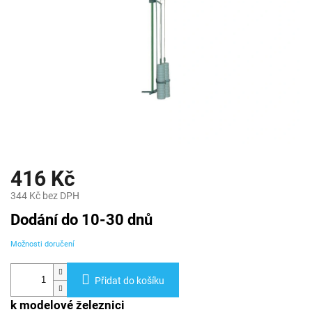
416 Kč
344 Kč bez DPH
Měrná
Dodání do 10-30 dnů
cena:
Možnosti doručení
Přidat do košíku
k modelové železnici