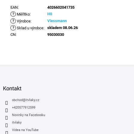
EAN
:
4026602041735
?
H0
Měřítko
:
?
Viessmann
Výrobce
:
?
skladem 08.06.26
Sklad u výrobce
:
CN
:
95030030
Z
á
p
a
Kontakt
t
í
obchod
@
itvlaky.cz
+420577912599
Novinky na Facebooku
itvlaky
Videa na YouTube