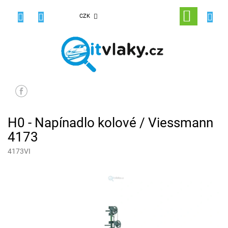
Přejít
na
NÁKUPNÍ
CZK
obsah
KOŠÍK
H0 - Napínadlo kolové / Viessmann
4173
4173VI