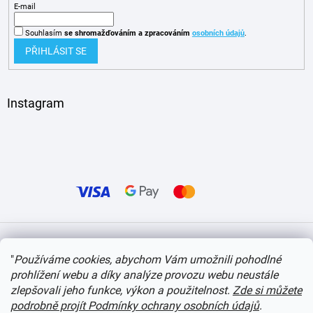
E-mail
Souhlasím
se shromažďováním
a zpracováním
osobních údajů
.
PŘIHLÁSIT SE
Instagram
Vytvořil Shoptet
"
Používáme cookies, abychom Vám umožnili pohodlné
prohlížení webu a díky analýze provozu webu neustále
Copyright 2026
itvlaky.cz
. Všechna práva vyhrazena.
Upravit nastavení cookies
zlepšovali jeho funkce, výkon a použitelnost.
Zde si můžete
podrobně projít Podmínky ochrany osobních údajů
.