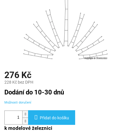
276 Kč
228 Kč bez DPH
Měrná
Dodání do 10-30 dnů
cena:
Možnosti doručení
Přidat do košíku
k modelové železnici