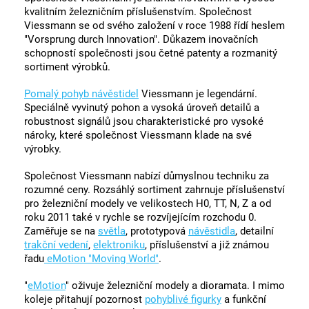
kvalitním železničním příslušenstvím. Společnost
Viessmann se od svého založení v roce 1988 řídí heslem
"Vorsprung durch Innovation". Důkazem inovačních
schopností společnosti jsou četné patenty a rozmanitý
sortiment výrobků.
Pomalý pohyb návěstidel
Viessmann je legendární.
Speciálně vyvinutý pohon a vysoká úroveň detailů a
robustnost signálů jsou charakteristické pro vysoké
nároky, které společnost Viessmann klade na své
výrobky.
Společnost Viessmann nabízí důmyslnou techniku za
rozumné ceny. Rozsáhlý sortiment zahrnuje příslušenství
pro železniční modely ve velikostech H0, TT, N, Z a od
roku 2011 také v rychle se rozvíjejícím rozchodu 0.
Zaměřuje se na
světla
, prototypová
návěstidla
, detailní
trakční vedení
,
elektroniku
, příslušenství a již známou
řadu
eMotion "Moving World"
.
"
eMotion
" oživuje železniční modely a dioramata. I mimo
koleje přitahují pozornost
pohyblivé figurky
a funkční