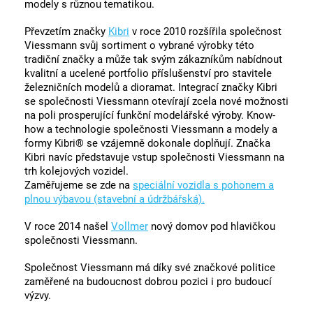
modely s různou tematikou.
Převzetím značky
Kibri
v roce 2010 rozšířila společnost
Viessmann svůj sortiment o vybrané výrobky této
tradiční značky a může tak svým zákazníkům nabídnout
kvalitní a ucelené portfolio příslušenství pro stavitele
železničních modelů a dioramat. Integrací značky Kibri
se společnosti Viessmann otevírají zcela nové možnosti
na poli prosperující funkční modelářské výroby. Know-
how a technologie společnosti Viessmann a modely a
formy Kibri® se vzájemně dokonale doplňují. Značka
Kibri navíc představuje vstup společnosti Viessmann na
trh kolejových vozidel.
Zaměřujeme se zde na
speciální vozidla s pohonem a
plnou výbavou (stavební a údržbářská).
V roce 2014 našel
Vollmer
nový domov pod hlavičkou
společnosti Viessmann.
Společnost Viessmann má díky své značkové politice
zaměřené na budoucnost dobrou pozici i pro budoucí
výzvy.