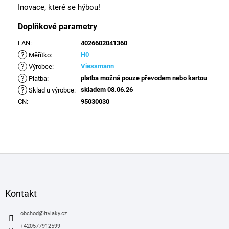
Inovace, které se hýbou!
Doplňkové parametry
EAN
:
4026602041360
?
H0
Měřítko
:
?
Viessmann
Výrobce
:
?
platba možná pouze převodem nebo kartou
Platba
:
?
skladem 08.06.26
Sklad u výrobce
:
CN
:
95030030
Z
á
p
a
Kontakt
t
í
obchod
@
itvlaky.cz
+420577912599