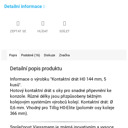
Detailní informace
ZEPTAT SE
HLÍDAT
SDÍLET
Popis
Podobné (16)
Diskuze
Značka
Detailní popis produktu
Informace o výrobku "Kontaktní drát H0 144 mm, 5
kusů".
Hotový kontaktní drát s oky pro snadné připevnění ke
konzole. Různé délky jsou přizpůsobeny běžným
kolejovým systémům výrobců kolejí. Kontaktní drát: Ø
0,6 mm. Vhodný pro Tillig H0-Elite (poloměr osy koleje
366 mm).
Společnost Viessmann je známá inovativním a vysoce