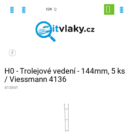
Přejít
na
NÁKUPNÍ
CZK
obsah
KOŠÍK
H0 - Trolejové vedení - 144mm, 5 ks
/ Viessmann 4136
4136VI