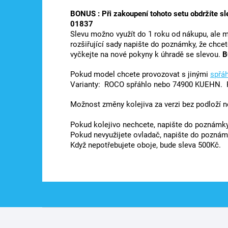
BONUS : Při zakoupení tohoto setu obdržíte 
01837
Slevu možno využít do 1 roku od nákupu, ale 
rozšiřující sady napište do poznámky, že chc
vyčkejte na nové pokyny k úhradě se slevou.
B
Pokud model chcete provozovat s jinými
spřáh
Varianty: ROCO spřáhlo nebo 74900 KUEHN. Př
Možnost změny kolejiva za verzi bez podloží 
Pokud kolejivo nechcete, napište do poznámk
Pokud nevyužijete ovladač, napište do poznám
Když nepotřebujete oboje, bude sleva 500Kč.
Z
á