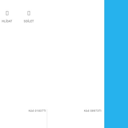
HLÍDAT
SDÍLET
Kód:
01837TI
Kód:
08973TI