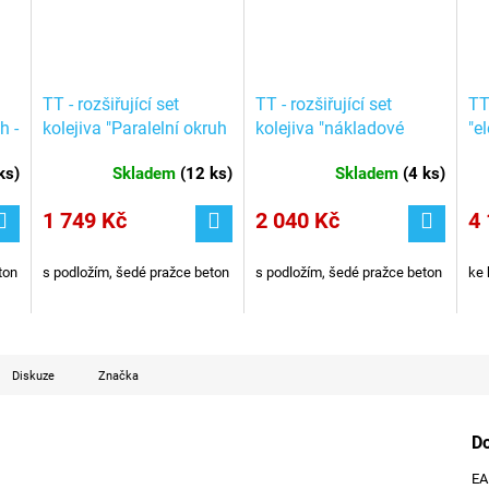
TT - rozšiřující set
TT - rozšiřující set
TT
h -
kolejiva "Paralelní okruh
kolejiva "nákladové
"el
g
díl 2" / Tillig 01835
nádraží" , 3 výhybky, 3
pře
ks
)
Skladem
(
12 ks
)
Skladem
(
4 ks
)
slepé koleje / Tillig
01
01836
1 749 Kč
2 040 Kč
4 
ton
s podložím, šedé pražce beton
s podložím, šedé pražce beton
ke 
Diskuze
Značka
D
E