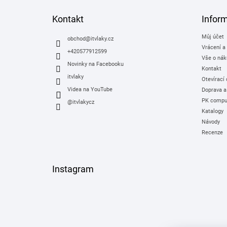
p
a
Kontakt
Infor
t
Můj účet
í
obchod
@
itvlaky.cz
Vrácení a
+420577912599
Vše o nák
Novinky na Facebooku
Kontakt
itvlaky
Otevírací
Videa na YouTube
Doprava a
PK comput
@itvlakycz
Katalogy
Návody
Recenze
Instagram