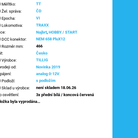
TT
Měřítko
:
ČD
Žel. správa
:
VI
Epocha
:
TRAXX
Lokomotiva
:
ice
:
Najbrt
,
HOBBY / START
NEM 658 PluX12
DCC konektor
:
466
Rozměr mm
:
át
:
Česko
TILLIG
Výrobce
:
prodeji od
:
Novinka 2019
pájení
:
analog 0-12V
s podložím
Podloží
:
není skladem 18.06.26
Sklad u výrobce
:
p osvětlení
:
3x přední bílá / koncová červená
ložka byla vyprodána…