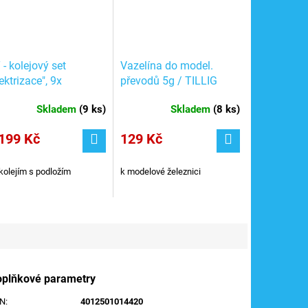
 - kolejový set
Vazelína do model.
ektrizace", 9x
převodů 5g / TILLIG
stavník atd. / Tillig
08973
Skladem
(
9 ks
)
Skladem
(
8 ks
)
837
199 Kč
129 Kč
kolejím s podložím
k modelové železnici
oplňkové parametry
AN
:
4012501014420