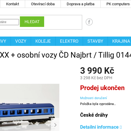
Kontakt
Otevírací doba
Doprava a platba
PK computers -
HLEDAT
IVY
VOZY
KOLEJE
ELEKTRO
STAVBY
KRAJINA
XX + osobní vozy ČD Najbrt / Tillig 01
3 990 Kč
3 298 Kč bez DPH
Měrná
Prodej ukončen
cena:
Možnosti doručení
Položka byla vyprodána…
České dráhy
Detailní informace