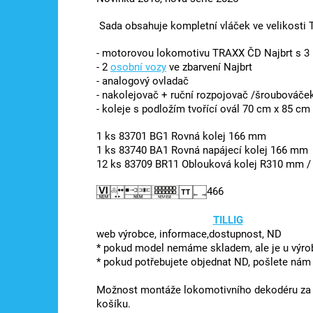
Sada obsahuje kompletní vláček ve velikosti T
- motorovou lokomotivu TRAXX ČD Najbrt s 3 p
- 2
osobní vozy
ve zbarvení Najbrt
- analogový ovladač
- nakolejovač + ruční rozpojovač /šroubováče
- koleje s podložím tvořící ovál 70 cm x 85 cm
1 ks 83701 BG1 Rovná kolej 166 mm
1 ks 83740 BA1 Rovná napájecí kolej 166 mm
12 ks 83709 BR11 Oblouková kolej R310 mm /
466
TILLIG
web výrobce, informace,dostupnost, ND
* pokud model nemáme skladem, ale je u výrob
* pokud potřebujete objednat ND, pošlete ná
Možnost montáže lokomotivního dekodéru za př
košíku.