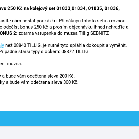
slevu 250 Kč na kolejový set 01833,01834, 01835, 01836,
musíte nám poslat poukázku. Při nákupu tohoto setu a rovnou
ete odečíst bonus 250 Kč a prosím objednávku ihned nehraďte a
ONUS 2:
zdarma vstupenka do muzea Tillig SEBNITZ
ly
než 08840 TILLIG, je nutné tyto spřáhla dokoupit a vyměnit.
ípadně starší typy s očkem: 08872 TILLIG
není možná.
y a bude vám odečtena sleva 200 Kč.
ky a bude vám odečtena sleva 300 Kč.