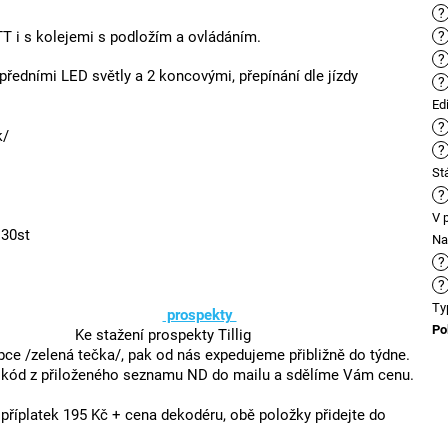
?
T i s kolejemi s podložím a ovládáním.
?
?
ředními LED světly a 2 koncovými, přepínání dle jízdy
?
Ed
?
k/
?
St
?
V 
 30st
Na
?
?
Ty
prospekty
Po
Ke stažení prospekty Tillig
ce /zelená tečka/, pak od nás expedujeme přibližně do týdne.
m kód z přiloženého seznamu ND do mailu a sdělíme Vám cenu.
íplatek 195 Kč + cena dekodéru, obě položky přidejte do