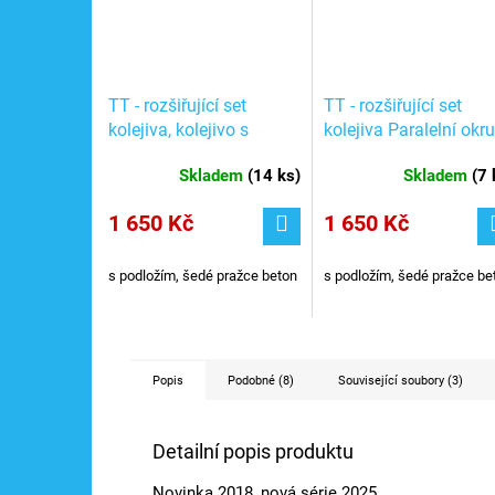
TT - rozšiřující set
TT - rozšiřující set
kolejiva, kolejivo s
kolejiva Paralelní okru
podložím / TILLIG
1, velké nádraží / Tilli
Skladem
(
14 ks
)
Skladem
(
7 
01833
01834
1 650 Kč
1 650 Kč
s podložím, šedé pražce beton
s podložím, šedé pražce be
Popis
Podobné (8)
Související soubory (3)
Detailní popis produktu
Novinka 2018, nová série 2025