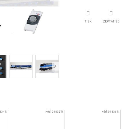
TISK
ZEPTAT SE
834TI
Kód:
01835TI
Kód:
01836TI