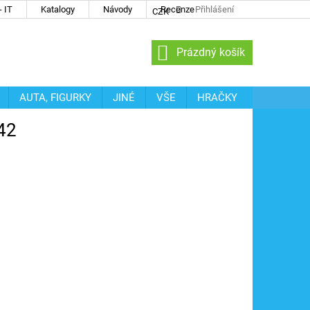
 IT
Katalogy
Návody
Recenze
Přihlášení
CZK
NÁKUPNÍ
Prázdný košík
KOŠÍK
AUTA, FIGURKY
JINÉ
VŠE
HRAČKY
442