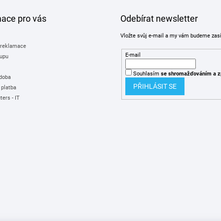
mace pro vás
Odebírat newsletter
Vložte svůj e-mail a my vám budeme zas
 reklamace
E-mail
upu
Souhlasím
se shromažďováním
a z
 doba
PŘIHLÁSIT SE
 platba
ers - IT