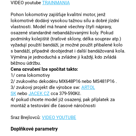
VIDEO youtube
TRAINMANIA
Pohon lokomotivy zajišťuje kvalitní motor, jenž
lokomotivě dodávý vysokou tažnou sílu a dobré jízdní
vlastnosti. Model má hnané všechny čtyři nápravy,
osazené standardně nebandážovanými koly. Pokud
podmínky kolejiště (traťové sklony, délka souprav atp.)
vyžadují použití bandáží, je možné použít přibalené kolo
s bandáží, případně doobjednat i další bandážovaná kola.
Výměna je jednoduchá a zvládne ji každý, kdo zvládá
běžnou údržbu.
Cena ozvučení lze spočítat takto:
1/ cena lokomotivy
2/ zvukového dekodéru MX648P16 nebo MS481P16 .
3/ zvukový projekt dle výrobce sw:
ARTOL
SK
nebo
JACEK CZ
cca 379-590Kč.
4/ pokud chcete model již osazený, pak příplatek za
montáž a testování dle časové náročnosti
Sraz Brejlovců:
VIDEO YOUTUBE
Doplňkové parametry