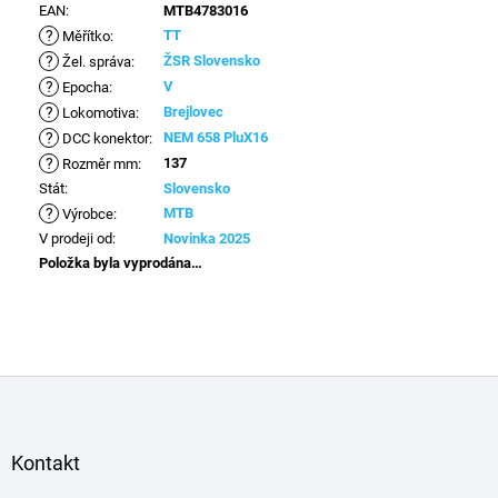
EAN
:
MTB4783016
?
TT
Měřítko
:
?
ŽSR Slovensko
Žel. správa
:
?
V
Epocha
:
?
Brejlovec
Lokomotiva
:
?
NEM 658 PluX16
DCC konektor
:
?
137
Rozměr mm
:
Stát
:
Slovensko
?
MTB
Výrobce
:
V prodeji od
:
Novinka 2025
Položka byla vyprodána…
Z
á
p
a
Kontakt
t