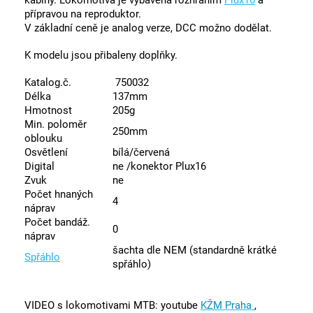
kabiny. Lokomotiva je vybavena rozhraním
Plux16
a
přípravou na reproduktor.
V základní ceně je analog verze, DCC možno dodělat.
K modelu jsou přibaleny doplňky.
Katalog.č.
750032
Délka
137mm
Hmotnost
205g
Min. poloměr
250mm
oblouku
Osvětlení
bílá/červená
Digital
ne /konektor Plux16
Zvuk
ne
Počet hnaných
4
náprav
Počet bandáž.
0
náprav
šachta dle NEM (standardně krátké
Spřáhlo
spřáhlo)
VIDEO s lokomotivami MTB: youtube
KŽM Praha
,