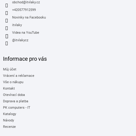
í
obchod
@
itvlaky.cz
+420577912599
Novinky na Facebooku
itvlaky
Videa na YouTube
@itvlakycz
Informace pro vás
Můj účet
Vrácení a reklamace
Vše o nákupu
Kontakt
Otevírací doba
Doprava a platba
PK computers - IT
Katalogy
Návody
Recenze