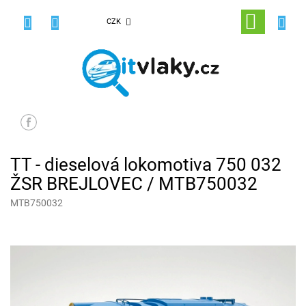
Přejít
na
NÁKUPNÍ
CZK
obsah
KOŠÍK
TT - dieselová lokomotiva 750 032
ŽSR BREJLOVEC / MTB750032
MTB750032