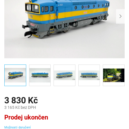
3 830 Kč
3 165 Kč bez DPH
Měrná
Prodej ukončen
cena:
Možnosti doručení