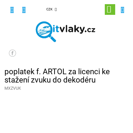
Přejít
na
NÁKUPNÍ
CZK
obsah
KOŠÍK
poplatek f. ARTOL za licenci ke
stažení zvuku do dekodéru
MXZVUK