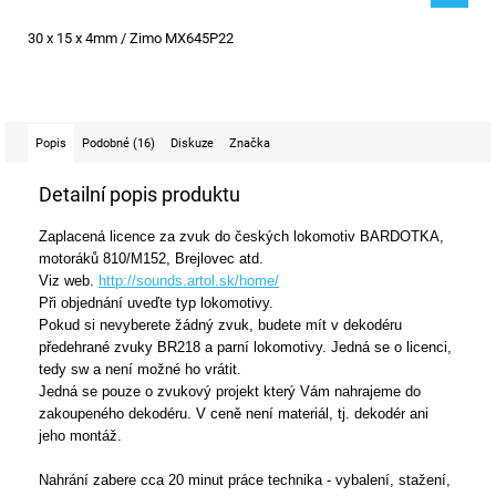
30 x 15 x 4mm / Zimo MX645P22
Popis
Podobné (16)
Diskuze
Značka
Detailní popis produktu
Zaplacená licence za zvuk do českých lokomotiv BARDOTKA,
motoráků 810/M152, Brejlovec atd.
Viz web.
http://sounds.artol.sk/home/
Při objednání uveďte typ lokomotivy.
Pokud si nevyberete žádný zvuk, budete mít v dekodéru
předehrané zvuky BR218 a parní lokomotivy. Jedná se o licenci,
tedy sw a není možné ho vrátit.
Jedná se pouze o zvukový projekt který Vám nahrajeme do
zakoupeného dekodéru. V ceně není materiál, tj. dekodér ani
jeho montáž.
Nahrání zabere cca 20 minut práce technika - vybalení, stažení,