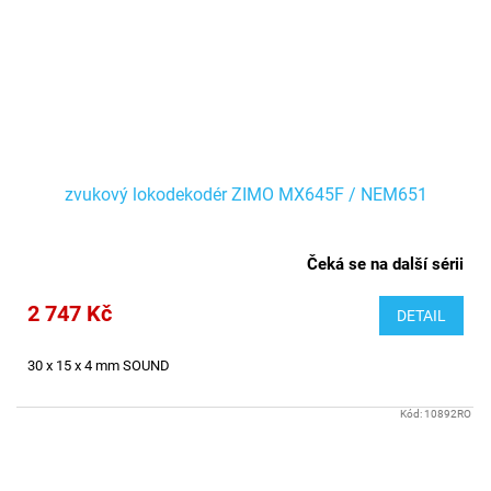
zvukový lokodekodér ZIMO MX645F / NEM651
Čeká se na další sérii
2 747 Kč
DETAIL
30 x 15 x 4 mm SOUND
Kód:
10892RO