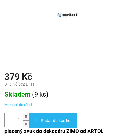
379 Kč
313 Kč bez DPH
Měrná
Skladem
(
9 ks
)
cena:
Možnosti doručení
Přidat do košíku
placený zvuk do dekodéru ZIMO od ARTOL