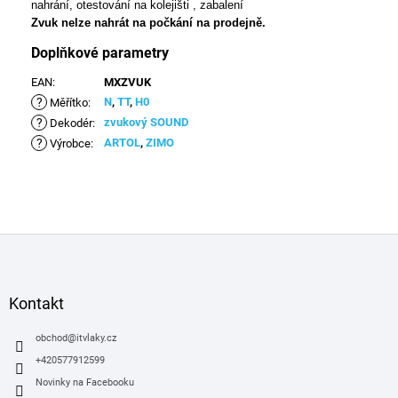
nahrání, otestování na kolejišti , zabalení
Zvuk nelze nahrát na počkání na prodejně
.
Doplňkové parametry
EAN
:
MXZVUK
?
N
,
TT
,
H0
Měřítko
:
?
zvukový SOUND
Dekodér
:
?
ARTOL
,
ZIMO
Výrobce
:
Z
á
p
a
Kontakt
t
í
obchod
@
itvlaky.cz
+420577912599
Novinky na Facebooku