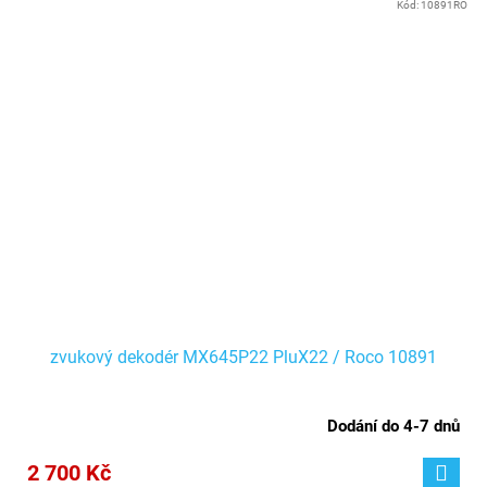
Kód:
10891RO
zvukový dekodér MX645P22 PluX22 / Roco 10891
Dodání do 4-7 dnů
2 700 Kč