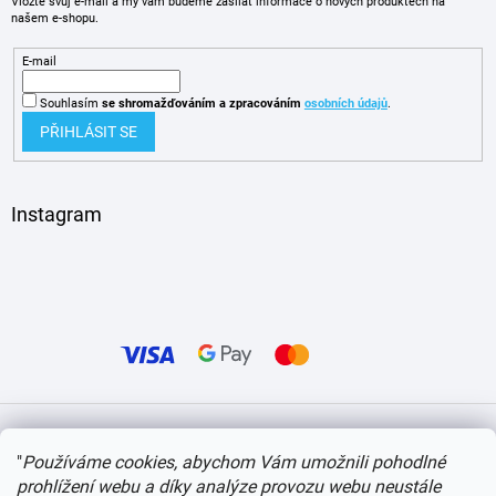
Vložte svůj e-mail a my vám budeme zasílat informace o nových produktech na
našem e-shopu.
E-mail
Souhlasím
se shromažďováním
a zpracováním
osobních údajů
.
PŘIHLÁSIT SE
Instagram
Vytvořil Shoptet
"
Používáme cookies, abychom Vám umožnili pohodlné
prohlížení webu a díky analýze provozu webu neustále