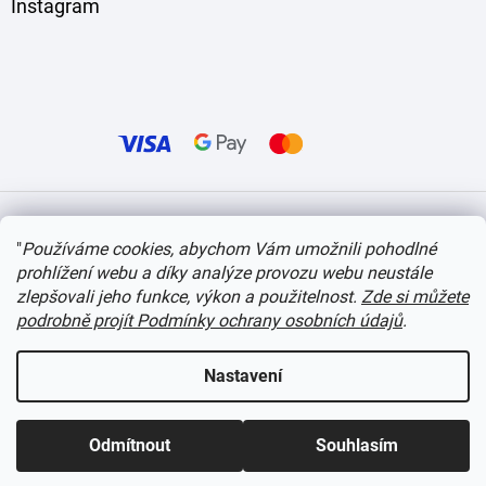
Instagram
Vytvořil Shoptet
"
Používáme cookies, abychom Vám umožnili pohodlné
prohlížení webu a díky analýze provozu webu neustále
Copyright 2026
itvlaky.cz
. Všechna práva vyhrazena.
Upravit nastavení cookies
zlepšovali jeho funkce, výkon a použitelnost.
Zde si můžete
podrobně projít Podmínky ochrany osobních údajů
.
Nastavení
Odmítnout
Souhlasím