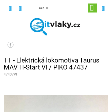
Přejít
na
NÁKUPNÍ
CZK
obsah
KOŠÍK
TT - Elektrická lokomotiva Taurus
MAV H-Start VI / PIKO 47437
47437PI