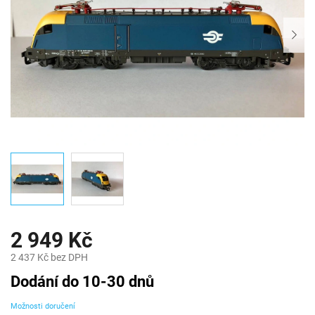
2 949 Kč
2 437 Kč bez DPH
Měrná
Dodání do 10-30 dnů
cena:
Možnosti doručení