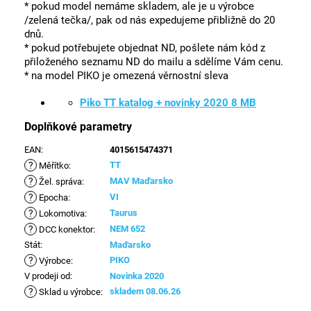
* pokud model nemáme skladem, ale je u výrobce
/zelená tečka/, pak od nás expedujeme přibližně do 20
dnů.
* pokud potřebujete objednat ND, pošlete nám kód z
přiloženého seznamu ND do mailu a sdělíme Vám cenu.
* na model PIKO je omezená věrnostní sleva
Piko TT katalog + novinky 2020 8 MB
Doplňkové parametry
EAN
:
4015615474371
?
TT
Měřítko
:
?
MAV Maďarsko
Žel. správa
:
?
VI
Epocha
:
?
Taurus
Lokomotiva
:
?
NEM 652
DCC konektor
:
Stát
:
Maďarsko
?
PIKO
Výrobce
:
V prodeji od
:
Novinka 2020
?
skladem 08.06.26
Sklad u výrobce
: