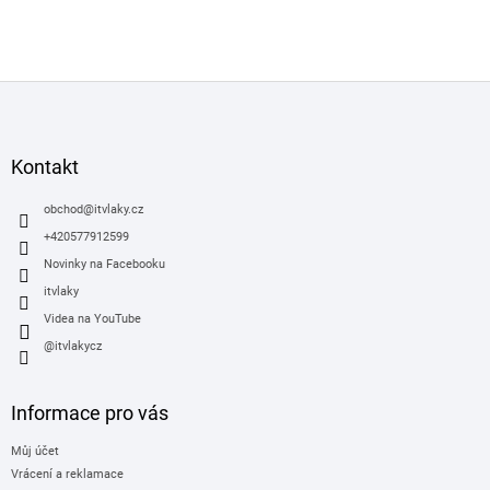
Z
á
p
a
Kontakt
t
í
obchod
@
itvlaky.cz
+420577912599
Novinky na Facebooku
itvlaky
Videa na YouTube
@itvlakycz
Informace pro vás
Můj účet
Vrácení a reklamace