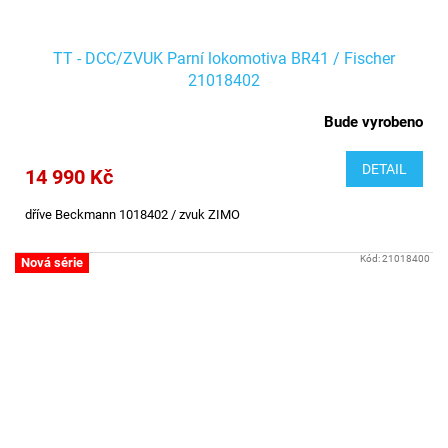
TT - DCC/ZVUK Parní lokomotiva BR41 / Fischer
21018402
Bude vyrobeno
DETAIL
14 990 Kč
dříve Beckmann 1018402 / zvuk ZIMO
Kód:
21018400
Nová série