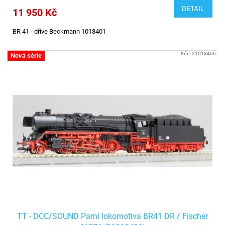
DETAIL
11 950 Kč
BR 41 - dříve Beckmann 1018401
Kód:
21018406
Nová série
TT - DCC/SOUND Parní lokomotiva BR41 DR / Fischer