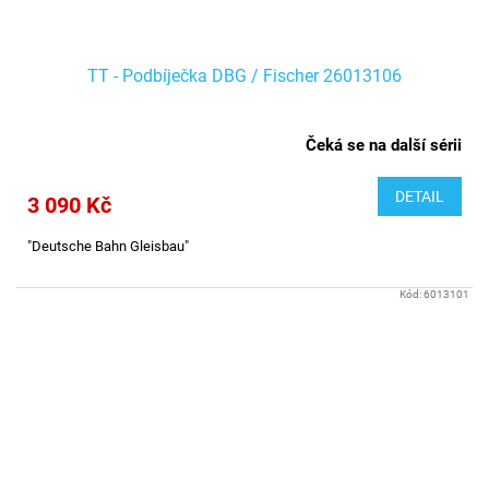
TT - Podbíječka DBG / Fischer 26013106
Čeká se na další sérii
DETAIL
3 090 Kč
"Deutsche Bahn Gleisbau"
Kód:
6013101