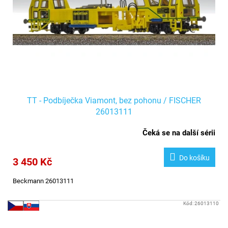
r
t
o
ů
d
u
k
t
ů
TT - Podbíječka Viamont, bez pohonu / FISCHER
26013111
Čeká se na další sérii
Do košíku
3 450 Kč
Beckmann 26013111
Kód:
26013110