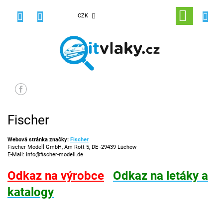
Přejít
na
NÁKUPNÍ
CZK
obsah
KOŠÍK
Fischer
Webová stránka značky:
Fischer
Fischer Modell GmbH, Am Rott 5, DE -29439 Lüchow
E-Mail: info@fischer-modell.de
Odkaz na výrobce
Odkaz na letáky a
katalogy