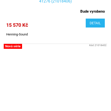
41276 (21018406)
Bude vyrobeno
DETAIL
15 570 Kč
Henning-Sound
Kód:
21018402
Nová série