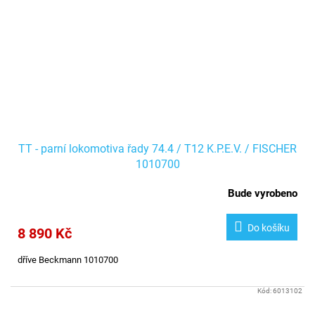
TT - parní lokomotiva řady 74.4 / T12 K.P.E.V. / FISCHER
1010700
Bude vyrobeno
Do košíku
8 890 Kč
dříve Beckmann 1010700
Kód:
6013102