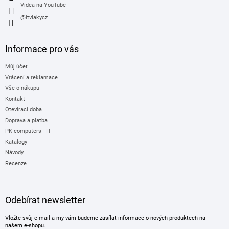
i
Videa na YouTube
s
@itvlakycz
u
Informace pro vás
Můj účet
Vrácení a reklamace
Vše o nákupu
Kontakt
Otevírací doba
Doprava a platba
PK computers - IT
Katalogy
Návody
Recenze
Odebírat newsletter
Vložte svůj e-mail a my vám budeme zasílat informace o nových produktech na
našem e-shopu.