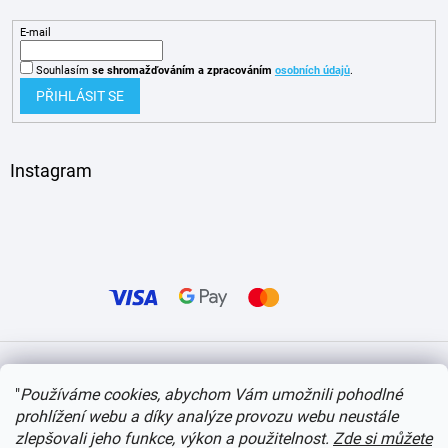
E-mail
Souhlasím
se shromažďováním
a zpracováním
osobních údajů
.
PŘIHLÁSIT SE
Instagram
Vytvořil Shoptet
"
Používáme cookies, abychom Vám umožnili pohodlné
prohlížení webu a díky analýze provozu webu neustále
Copyright 2026
itvlaky.cz
. Všechna práva vyhrazena.
Upravit nastavení cookies
zlepšovali jeho funkce, výkon a použitelnost.
Zde si můžete