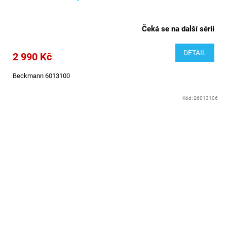
Čeká se na další sérii
DETAIL
2 990 Kč
Beckmann 6013100
Kód:
26013106