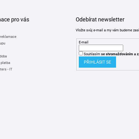
mace pro vás
Odebírat newsletter
Vložte svůj e-mail a my vám budeme zas
 reklamace
E-mail
upu
Souhlasím
se shromažďováním
a z
 doba
PŘIHLÁSIT SE
 platba
ers - IT