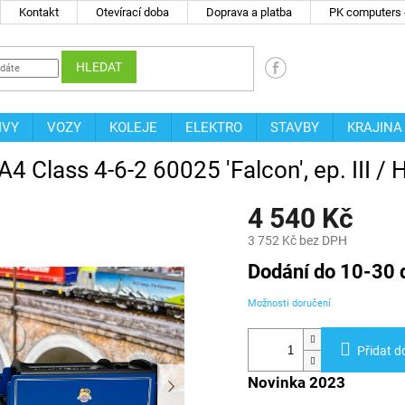
Kontakt
Otevírací doba
Doprava a platba
PK computers -
HLEDAT
IVY
VOZY
KOLEJE
ELEKTRO
STAVBY
KRAJINA
 A4 Class 4-6-2 60025 'Falcon', ep. II
4 540 Kč
3 752 Kč bez DPH
Měrná
Dodání do 10-30 
cena:
Možnosti doručení
Přidat d
Novinka 2023