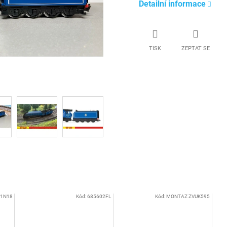
Detailní informace
TISK
ZEPTAT SE
1N18
Kód:
685602FL
Kód:
MONTAZ ZVUK595