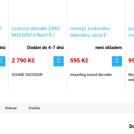
O
zvukový dekodér ZIMO
montáž zvukového
po
MX658N18 Next18 /
dekodéru, verze E -
vo
Fleischmann 685602
595Kč
zv
dnů
Dodání do 4-7 dnů
není skladem
ná
2 790 Kč
595 Kč
9
SOUND DECODER
mounting sound decoder
lib
web
Diskuze
Značka
D