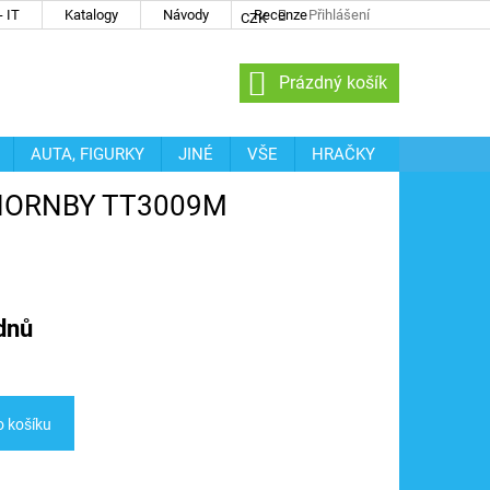
 IT
Katalogy
Návody
Recenze
Přihlášení
CZK
NÁKUPNÍ
Prázdný košík
KOŠÍK
AUTA, FIGURKY
JINÉ
VŠE
HRAČKY
I / HORNBY TT3009M
dnů
o košíku