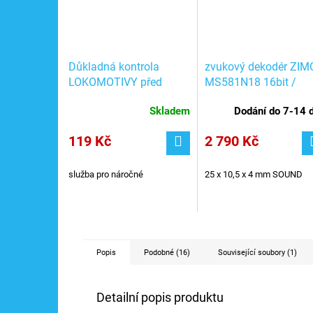
Důkladná kontrola
zvukový dekodér ZIM
LOKOMOTIVY před
MS581N18 16bit /
odesláním + testování
ZIMO MS581N18
Skladem
Dodání do 7-14 
jízdy
119 Kč
2 790 Kč
služba pro náročné
25 x 10,5 x 4 mm
SOUND
Popis
Podobné (16)
Související soubory (1)
Detailní popis produktu