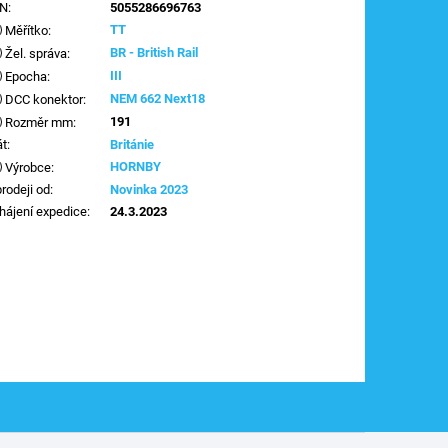
AN
:
5055286696763
TT
Měřítko
:
BR - British Rail
Žel. správa
:
III
Epocha
:
NEM 662 Next18
DCC konektor
:
191
Rozměr mm
:
át
:
Británie
HORNBY
Výrobce
:
prodeji od
:
Novinka 2023
hájení expedice
:
24.3.2023