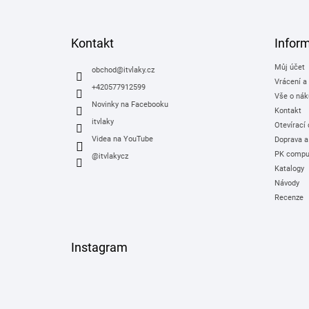
á
p
a
Kontakt
Infor
t
Můj účet
í
obchod
@
itvlaky.cz
Vrácení a
+420577912599
Vše o nák
Novinky na Facebooku
Kontakt
itvlaky
Otevírací
Videa na YouTube
Doprava a
PK comput
@itvlakycz
Katalogy
Návody
Recenze
Instagram