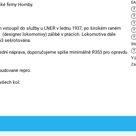
E
ké firmy Hornby.
?
?
?
vstoupil do služby u LNER v lednu 1937, po širokém raném
?
(designer lokomotivy) zálibě v ptácích. Lokomotiva dále
?
963 sešrotována.
St
?
ední náprava, doporučujeme spíše minimálně R353 pro opravdu
V 
Za
budované repro.
všech kol.