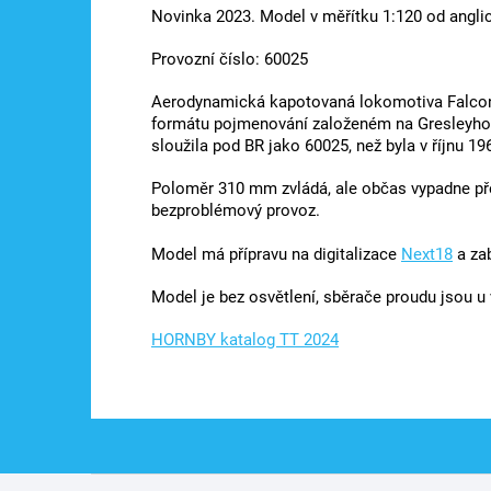
Novinka 2023. Model v měřítku 1:120 od anglic
Provozní číslo: 60025
Aerodynamická kapotovaná lokomotiva Falcon 
formátu pojmenování založeném na Gresleyho 
sloužila pod BR jako 60025, než byla v říjnu 1
Poloměr 310 mm zvládá, ale občas vypadne př
bezproblémový provoz.
Model má přípravu na digitalizace
Next18
a za
Model je bez osvětlení, sběrače proudu jsou u 
HORNBY katalog TT 2024
Z