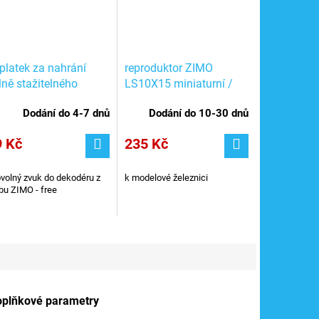
platek za nahrání
reproduktor ZIMO
lně stažitelného
LS10X15 miniaturní /
uku do dekodéru u
výška 8 mm
Dodání do 4-7 dnů
Dodání do 10-30 dnů
s zakoupeného
9 Kč
235 Kč
ovolný zvuk do dekodéru z
k modelové železnici
u ZIMO - free
oplňkové parametry