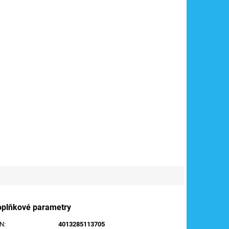
oplňkové parametry
AN
:
4013285113705