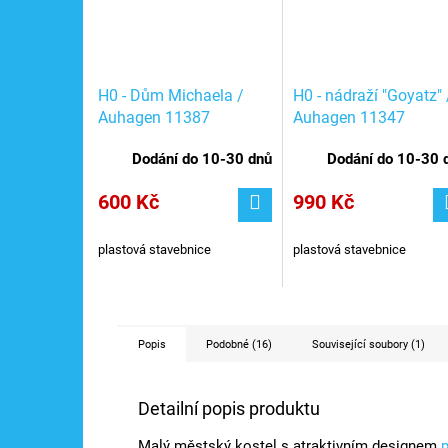
H0 - Dům Michaela /
H0 - nádraží "Goyatz" 
Auhagen 11387
Auhagen 11347
Dodání do 10-30 dnů
Dodání do 10-30 
600 Kč
990 Kč
plastová stavebnice
plastová stavebnice
Popis
Podobné (16)
Související soubory (1)
Detailní popis produktu
Malý městský kostel s atraktivním designem
p