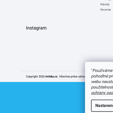
Návody
Recenze
Instagram
"
Používáme 
pohodlné pr
Copyright 2026
itvlaky.cz
. Všechna práva vyhrazena.
Upravit nastaven
webu neustál
použitelnos
ochrany oso
Nastaven