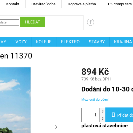
Kontakt
Otevírací doba
Doprava a platba
PK computers -
HLEDAT
IVY
VOZY
KOLEJE
ELEKTRO
STAVBY
KRAJINA
agen 11370
894 Kč
739 Kč bez DPH
Měrná
Dodání do 10-30 
cena:
Možnosti doručení
Přidat d
plastová stavebnice