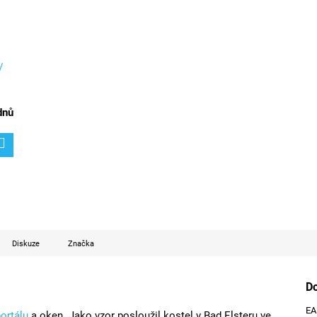
/
dnů
Diskuze
Značka
D
E
ortálu
a oken. Jako vzor posloužil kostel v Bad Elsteru ve