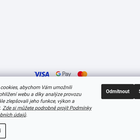
cookies, abychom Vám umožnili
Odmítnout
ohlížení webu a díky analýze provozu
í cookies
e zlepšovali jeho funkce, výkon a
t.
Zde si můžete podrobně projít Podmínky
bních údajů
.
í