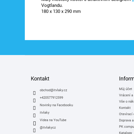
Vogtlandu.
180 x 130 x 290 mm
Z
á
p
a
Kontakt
Infor
t
Můj účet
í
obchod
@
itvlaky.cz
Vrácení a
+420577912599
Vše o nák
Novinky na Facebooku
Kontakt
itvlaky
Otevírací
Videa na YouTube
Doprava a
PK comput
@itvlakycz
Katalogy