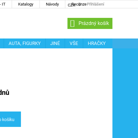
 IT
Katalogy
Návody
Recenze
Přihlášení
CZK
NÁKUPNÍ
Prázdný košík
KOŠÍK
AUTA, FIGURKY
JINÉ
VŠE
HRAČKY
dnů
o košíku