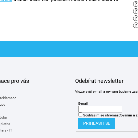
?
?
?
?
mace pro vás
Odebírat newsletter
Vložte svůj e-mail a my vám budeme zas
 reklamace
E-mail
upu
Souhlasím
se shromažďováním
a z
 doba
PŘIHLÁSIT SE
 platba
ers - IT