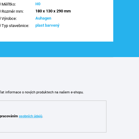
H0
Měřítko
:
180 x 130 x 290 mm
Rozměr mm
:
Auhagen
Výrobce
:
plast barvený
Typ stavebnice
:
ílat informace o nových produktech na našem e-shopu.
pracováním
osobních údajů
.