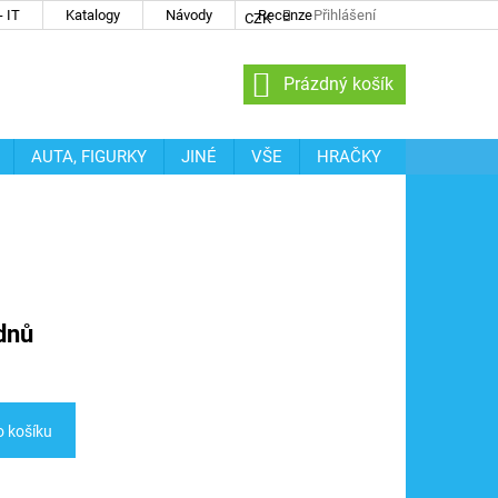
 IT
Katalogy
Návody
Recenze
Přihlášení
CZK
NÁKUPNÍ
Prázdný košík
KOŠÍK
AUTA, FIGURKY
JINÉ
VŠE
HRAČKY
dnů
o košíku