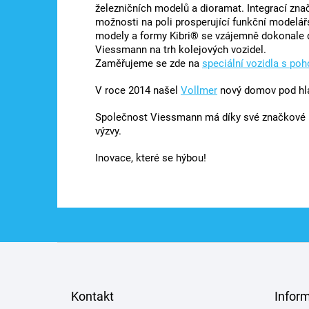
železničních modelů a dioramat. Integrací zna
možnosti na poli prosperující funkční modelá
modely a formy Kibri® se vzájemně dokonale do
Viessmann na trh kolejových vozidel.
Zaměřujeme se zde na
speciální vozidla s po
V roce 2014 našel
Vollmer
nový domov pod hl
Společnost Viessmann má díky své značkové p
výzvy.
Inovace, které se hýbou!
Z
á
p
a
Kontakt
Infor