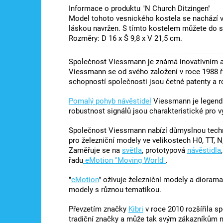
Informace o produktu "N Church Ditzingen"
Model tohoto vesnického kostela se nachází v 
láskou navržen. S tímto kostelem můžete do s
Rozměry: D 16 x Š 9,8 x V 21,5 cm.
Společnost Viessmann je známá inovativním a 
Viessmann se od svého založení v roce 1988 ř
schopností společnosti jsou četné patenty a r
Pomalý pohyb návěstidel
Viessmann je legendá
robustnost signálů jsou charakteristické pro 
Společnost Viessmann nabízí důmyslnou techni
pro železniční modely ve velikostech H0, TT, N,
Zaměřuje se na
světla
, prototypová
návěstidla
řadu
eMotion "Moving World"
.
"
eMotion
" oživuje železniční modely a diorama
modely s různou tematikou.
Převzetím značky
Kibri
v roce 2010 rozšířila s
tradiční značky a může tak svým zákazníkům nab