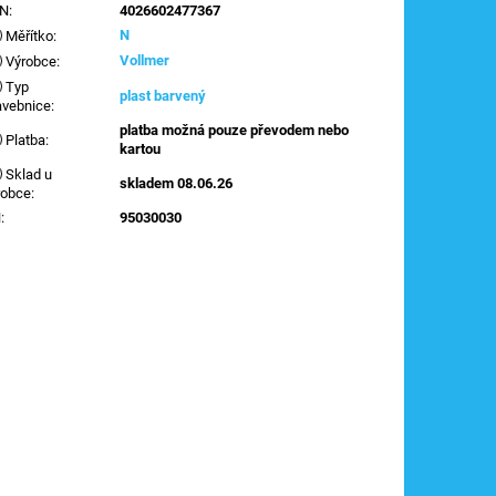
AN
:
4026602477367
N
Měřítko
:
Vollmer
Výrobce
:
Typ
plast barvený
avebnice
:
platba možná pouze převodem nebo
Platba
:
kartou
Sklad u
skladem 08.06.26
robce
:
N
:
95030030