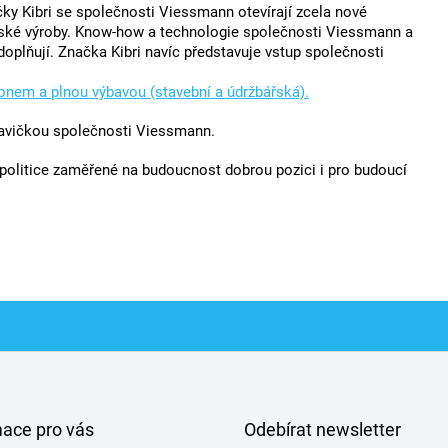
čky Kibri se společnosti Viessmann otevírají zcela nové
řské výroby. Know-how a technologie společnosti Viessmann a
plňují. Značka Kibri navíc představuje vstup společnosti
honem a plnou výbavou (stavební a údržbářská).
avičkou společnosti Viessmann.
olitice zaměřené na budoucnost dobrou pozici i pro budoucí
mace pro vás
Odebírat newsletter