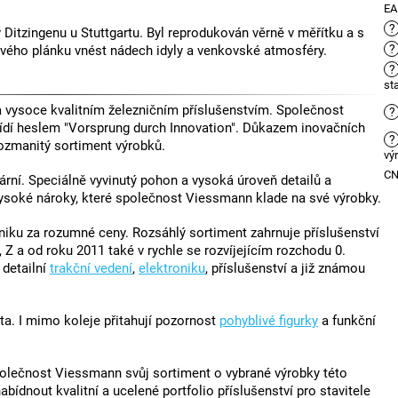
E
?
Ditzingenu u Stuttgartu. Byl reprodukován věrně v měřítku a s
?
vého plánku vnést nádech idyly a venkovské atmosféry.
?
st
vysoce kvalitním železničním příslušenstvím. Společnost
?
ídí heslem "Vorsprung durch Innovation". Důkazem inovačních
?
ozmanitý sortiment výrobků.
vý
C
rní. Speciálně vyvinutý pohon a vysoká úroveň detailů a
vysoké nároky, které společnost Viessmann klade na své výrobky.
ku za rozumné ceny. Rozsáhlý sortiment zahrnuje příslušenství
 Z a od roku 2011 také v rychle se rozvíjejícím rozchodu 0.
, detailní
trakční vedení
,
elektroniku
, příslušenství a již známou
ta. I mimo koleje přitahují pozornost
pohyblivé figurky
a funkční
polečnost Viessmann svůj sortiment o vybrané výrobky této
ídnout kvalitní a ucelené portfolio příslušenství pro stavitele