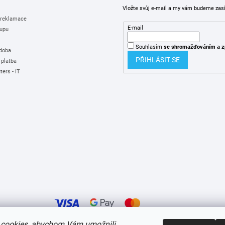
Vložte svůj e-mail a my vám budeme zas
 reklamace
E-mail
upu
Souhlasím
se shromažďováním
a z
 doba
PŘIHLÁSIT SE
 platba
ers - IT
cookies, abychom Vám umožnili