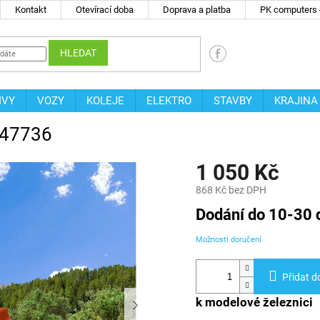
Kontakt
Otevírací doba
Doprava a platba
PK computers -
HLEDAT
IVY
VOZY
KOLEJE
ELEKTRO
STAVBY
KRAJINA
r 47736
1 050 Kč
868 Kč bez DPH
Měrná
Dodání do 10-30 
cena:
Možnosti doručení
Přidat d
k modelové železnici