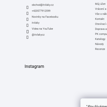
t
Můj účet
í
obchod
@
itvlaky.cz
Vrácení a
+420577912599
Vše o nák
Novinky na Facebooku
Kontakt
itvlaky
Otevírací
Videa na YouTube
Doprava a
PK comput
@itvlakycz
Katalogy
Návody
Recenze
Instagram
"
Používáme 