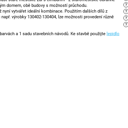
?
eným domem, obě budovy s možností průchodu.
 nyní vytvářet ideální kombinace. Použitím dalších dílů z
?
např. výrobky 130402-130404, lze možnosti provedení různě
?
?
7 barvách a 1 sadu stavebních návodů. Ke stavbě použijte
lepidlo