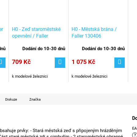
er
H0 - Zeď staroměstské
H0 - Městská brána /
opevnění / Faller
Faller 130406
130404
dnů
Dodání do 10-30 dnů
Dodání do 10-30 dnů
709 Kč
1 075 Kč
k modelové železnici
k modelové železnici
Diskuze
Značka
D
E
bsahuje prvky: - Stará městská zeď s připojeným hrázděným
?
ást staré městské zdi s cimbuřím - 2 staroměstské obranné