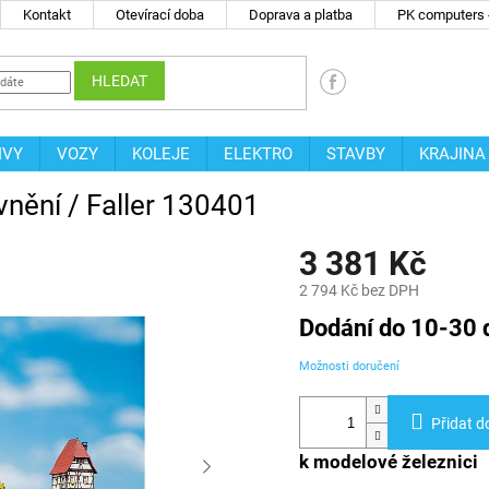
Kontakt
Otevírací doba
Doprava a platba
PK computers -
HLEDAT
IVY
VOZY
KOLEJE
ELEKTRO
STAVBY
KRAJINA
nění / Faller 130401
3 381 Kč
2 794 Kč bez DPH
Měrná
Dodání do 10-30 
cena:
Možnosti doručení
Přidat d
k modelové železnici