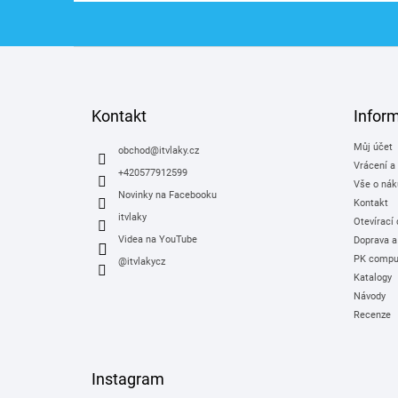
Z
á
p
a
Kontakt
Infor
t
Můj účet
í
obchod
@
itvlaky.cz
Vrácení a
+420577912599
Vše o nák
Novinky na Facebooku
Kontakt
itvlaky
Otevírací
Videa na YouTube
Doprava a
PK comput
@itvlakycz
Katalogy
Návody
Recenze
Instagram