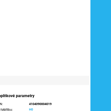
oplňkové parametry
AN
:
4104090004019
H0
Měřítko
: