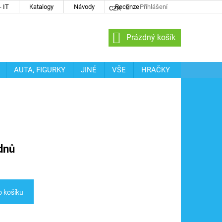
 IT
Katalogy
Návody
Recenze
Přihlášení
CZK
NÁKUPNÍ
Prázdný košík
KOŠÍK
AUTA, FIGURKY
JINÉ
VŠE
HRAČKY
dnů
o košíku