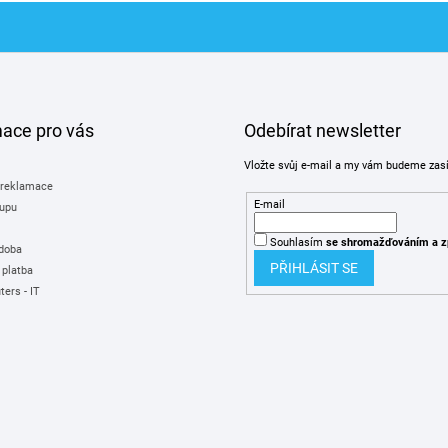
mace pro vás
Odebírat newsletter
Vložte svůj e-mail a my vám budeme zas
 reklamace
E-mail
upu
Souhlasím
se shromažďováním
a z
 doba
PŘIHLÁSIT SE
 platba
ers - IT