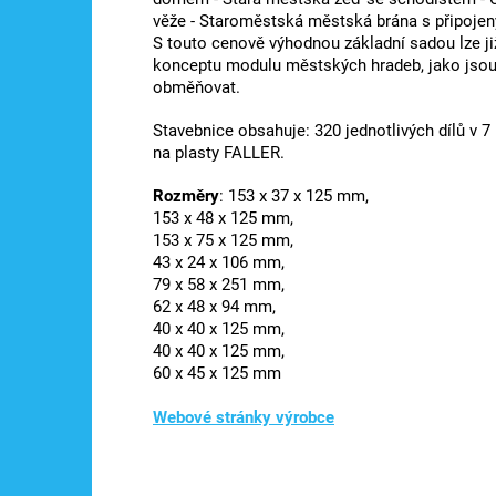
věže - Staroměstská městská brána s připoj
S touto cenově výhodnou základní sadou lze již
konceptu modulu městských hradeb, jako jsou 
obměňovat.
Stavebnice obsahuje: 320 jednotlivých dílů v 
na plasty FALLER.
Rozměry
: 153 x 37 x 125 mm,
153 x 48 x 125 mm,
153 x 75 x 125 mm,
43 x 24 x 106 mm,
79 x 58 x 251 mm,
62 x 48 x 94 mm,
40 x 40 x 125 mm,
40 x 40 x 125 mm,
60 x 45 x 125 mm
Webové stránky výrobce