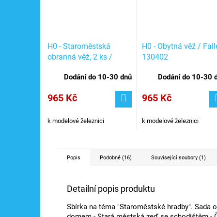
H0 - Staroměstská
H0 - Obytná věž / Fall
obranná věž, 2 ks /
130402
Faller 130403
Dodání do 10-30 dnů
Dodání do 10-30 
965 Kč
965 Kč
k modelové železnici
k modelové železnici
Popis
Podobné (16)
Související soubory (1)
Detailní popis produktu
Sbírka na téma "Staroměstské hradby". Sada o
domem - Stará městská zeď se schodištěm - Č