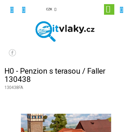
Přejít
na
NÁKUPN
CZK
obsah
KOŠÍK
H0 - Penzion s terasou / Faller
130438
130438FA