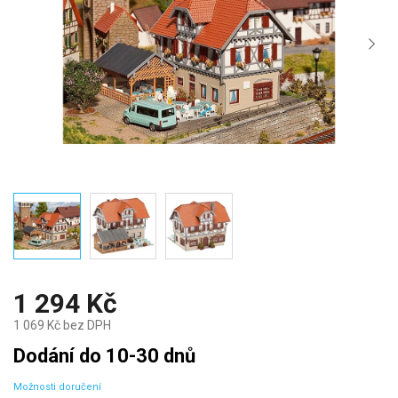
1 294 Kč
1 069 Kč bez DPH
Měrná
Dodání do 10-30 dnů
cena:
Možnosti doručení