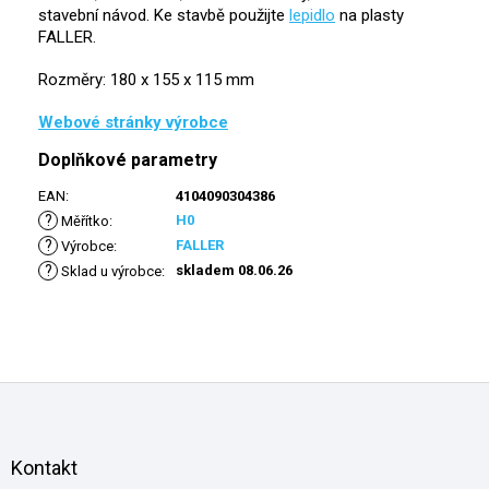
stavební návod. Ke stavbě použijte
lepidlo
na plasty
FALLER.
Rozměry: 180 x 155 x 115 mm
Webové stránky výrobce
Doplňkové parametry
EAN
:
4104090304386
?
H0
Měřítko
:
?
FALLER
Výrobce
:
?
skladem 08.06.26
Sklad u výrobce
:
Z
á
p
a
Kontakt