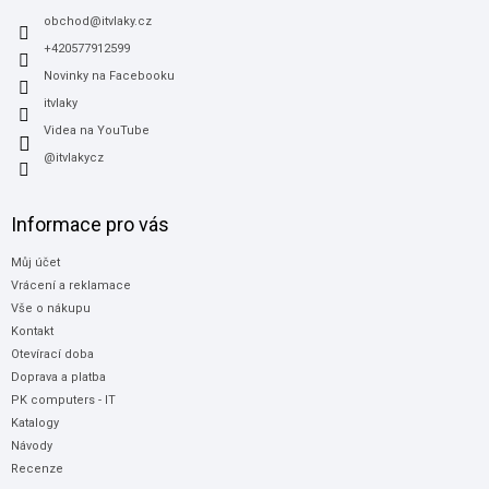
t
í
obchod
@
itvlaky.cz
+420577912599
Novinky na Facebooku
itvlaky
Videa na YouTube
@itvlakycz
Informace pro vás
Můj účet
Vrácení a reklamace
Vše o nákupu
Kontakt
Otevírací doba
Doprava a platba
PK computers - IT
Katalogy
Návody
Recenze