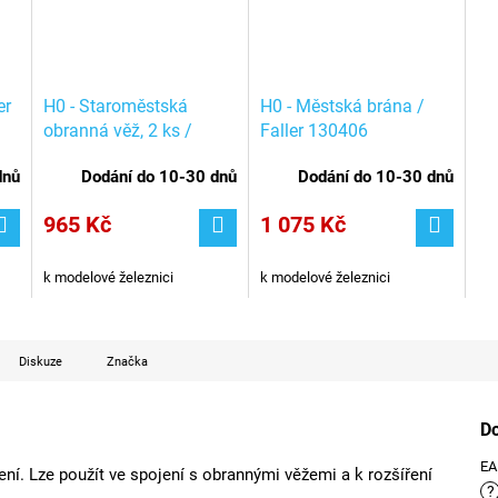
er
H0 - Staroměstská
H0 - Městská brána /
obranná věž, 2 ks /
Faller 130406
Faller 130403
dnů
Dodání do 10-30 dnů
Dodání do 10-30 dnů
965 Kč
1 075 Kč
k modelové železnici
k modelové železnici
Diskuze
Značka
D
E
ení. Lze použít ve spojení s obrannými věžemi a k rozšíření
?