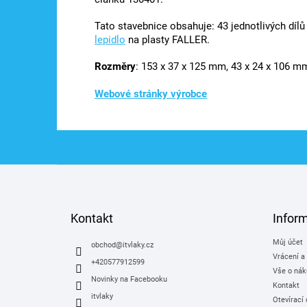
Tato stavebnice obsahuje: 43 jednotlivých dílů
lepidlo
na plasty FALLER.
Rozměry
: 153 x 37 x 125 mm, 43 x 24 x 106 m
Webové stránky výrobce
Z
á
p
a
Kontakt
Infor
t
Můj účet
í
obchod
@
itvlaky.cz
Vrácení a
+420577912599
Vše o nák
Novinky na Facebooku
Kontakt
itvlaky
Otevírací