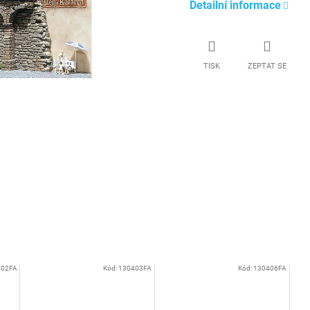
Detailní informace
TISK
ZEPTAT SE
402FA
Kód:
130403FA
Kód:
130406FA