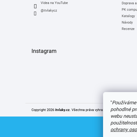
Videa na YouTube
Doprava a
PK comput
@itvlakycz
Katalogy
Návody
Recenze
Instagram
"
Používáme 
pohodlné pr
Copyright 2026
itvlaky.cz
. Všechna práva vyhrazena.
Upravit nastaven
webu neustál
použitelnos
ochrany oso