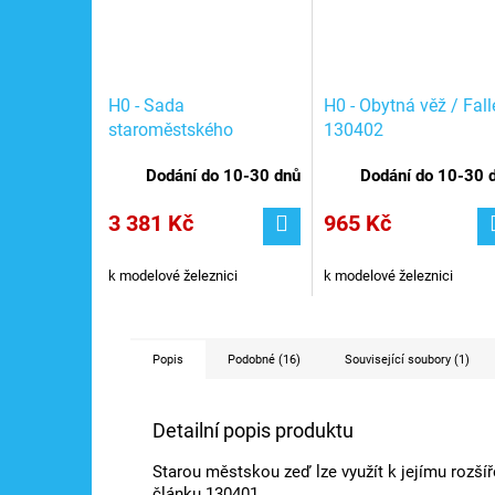
H0 - Sada
H0 - Obytná věž / Fall
staroměstského
130402
opevnění / Faller
Dodání do 10-30 dnů
Dodání do 10-30 
130401
3 381 Kč
965 Kč
k modelové železnici
k modelové železnici
Popis
Podobné (16)
Související soubory (1)
Detailní popis produktu
Starou městskou zeď lze využít k jejímu rozšíř
článku 130401.