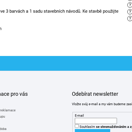
?
 ve 3 barvách a 1 sadu stavebních návodů. Ke stavbě použijte
?
?
m
mace pro vás
Odebírat newsletter
Vložte svůj e-mail a my vám budeme zas
 reklamace
E-mail
upu
Souhlasím
se shromažďováním
a z
 doba