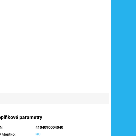
oplňkové parametry
AN
:
4104090004040
H0
Měřítko
: