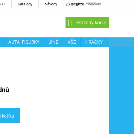
 IT
Katalogy
Návody
Recenze
Přihlášení
CZK
NÁKUPNÍ
Prázdný košík
KOŠÍK
AUTA, FIGURKY
JINÉ
VŠE
HRAČKY
dnů
o košíku