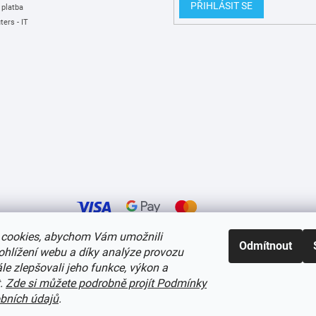
PŘIHLÁSIT SE
 platba
ers - IT
cookies, abychom Vám umožnili
Odmítnout
ohlížení webu a díky analýze provozu
í cookies
e zlepšovali jeho funkce, výkon a
t.
Zde si můžete podrobně projít Podmínky
bních údajů
.