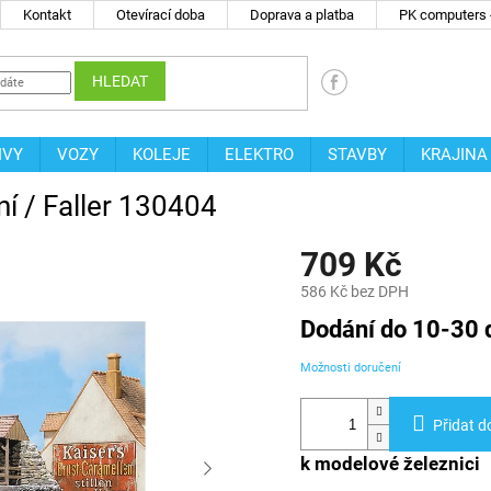
Kontakt
Otevírací doba
Doprava a platba
PK computers -
HLEDAT
IVY
VOZY
KOLEJE
ELEKTRO
STAVBY
KRAJINA
í / Faller 130404
709 Kč
586 Kč bez DPH
Měrná
Dodání do 10-30 
cena:
Možnosti doručení
Přidat d
k modelové železnici