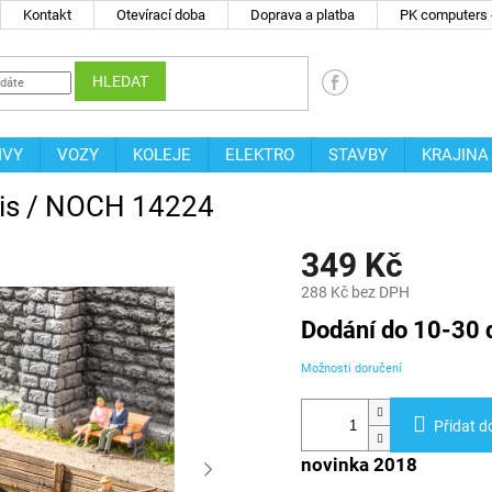
Kontakt
Otevírací doba
Doprava a platba
PK computers -
HLEDAT
IVY
VOZY
KOLEJE
ELEKTRO
STAVBY
KRAJINA
nis / NOCH 14224
349 Kč
288 Kč bez DPH
Měrná
Dodání do 10-30 
cena:
Možnosti doručení
Přidat d
novinka 2018