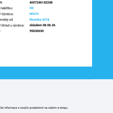
AN
:
4007246142248
H0
Měřítko
:
NOCH
Výrobce
:
prodeji od
:
Novinka 2018
skladem 08.06.26
Sklad u výrobce
:
N
:
95030030
ílat informace o nových produktech na našem e-shopu.