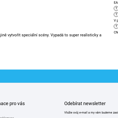
E
?
?
V 
?
C
ně vytvořit speciální scény. Vypadá to super realisticky a
mace pro vás
Odebírat newsletter
Vložte svůj e-mail a my vám budeme zas