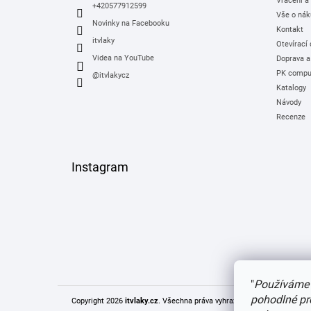
Vrácení a
+420577912599
Vše o nák
Novinky na Facebooku
Kontakt
itvlaky
Otevírací
Videa na YouTube
Doprava a
PK comput
@itvlakycz
Katalogy
Návody
Recenze
Instagram
"
Používáme 
pohodlné pr
Copyright 2026
itvlaky.cz
. Všechna práva vyhrazena.
Upravit nastaven