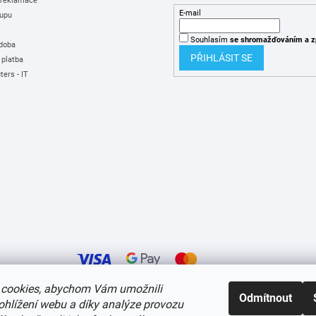
 reklamace
E-mail
upu
Souhlasím
se shromažďováním
a z
 doba
PŘIHLÁSIT SE
 platba
ers - IT
cookies, abychom Vám umožnili
Odmítnout
ohlížení webu a díky analýze provozu
í cookies