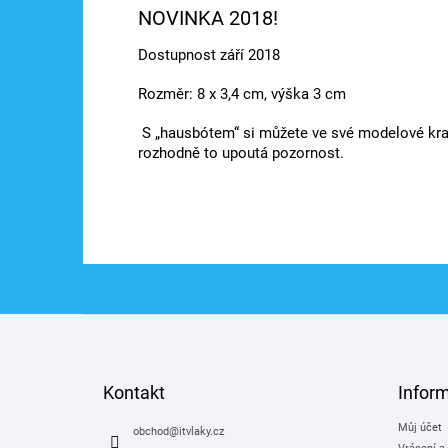
NOVINKA 2018!
Dostupnost září 2018
Rozměr: 8 x 3,4 cm, výška 3 cm
S „hausbótem“ si můžete ve své modelové kraji
rozhodně to upoutá pozornost.
Z
á
p
a
Kontakt
Infor
t
Můj účet
í
obchod
@
itvlaky.cz