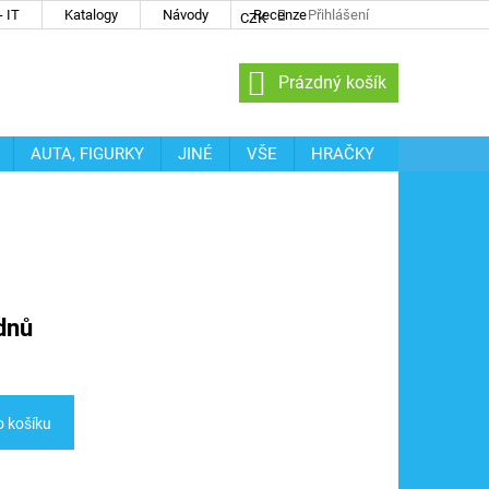
 IT
Katalogy
Návody
Recenze
Přihlášení
CZK
NÁKUPNÍ
Prázdný košík
KOŠÍK
AUTA, FIGURKY
JINÉ
VŠE
HRAČKY
dnů
o košíku