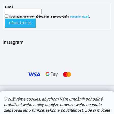
E-mail
Souhlasím
se shromažďováním
a zpracováním
osobních údajů
.
PŘIHLÁSIT SE
Instagram
Vytvořil Shoptet
"
Používáme cookies, abychom Vám umožnili pohodlné
prohlížení webu a díky analýze provozu webu neustále
Copyright 2026
itvlaky.cz
. Všechna práva vyhrazena.
Upravit nastavení cookies
zlepšovali jeho funkce, výkon a použitelnost.
Zde si můžete