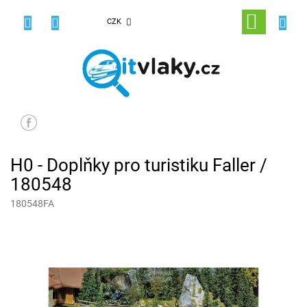
Přejít
na
NÁKUPNÍ
CZK
obsah
KOŠÍK
H0 - Doplňky pro turistiku Faller /
180548
180548FA