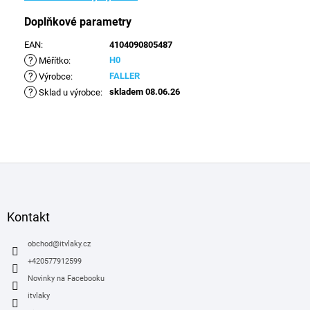
Doplňkové parametry
EAN
:
4104090805487
?
H0
Měřítko
:
?
FALLER
Výrobce
:
?
skladem 08.06.26
Sklad u výrobce
:
Z
á
p
a
Kontakt
t
í
obchod
@
itvlaky.cz
+420577912599
Novinky na Facebooku
itvlaky