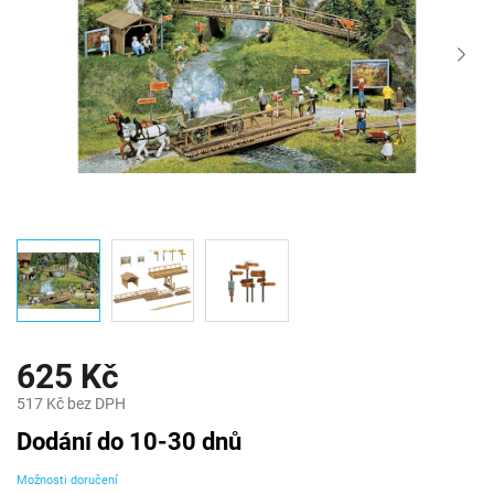
625 Kč
517 Kč bez DPH
Měrná
Dodání do 10-30 dnů
cena:
Možnosti doručení