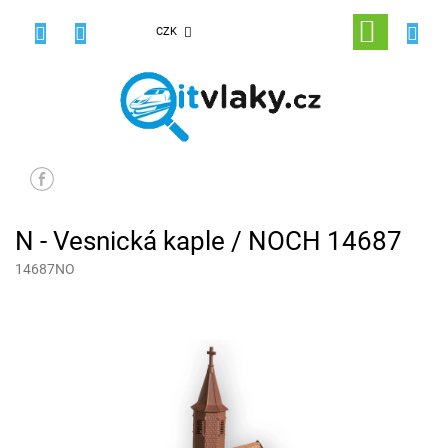
Přejít
na
NÁKUPNÍ
CZK
obsah
KOŠÍK
N - Vesnická kaple / NOCH 14687
14687NO