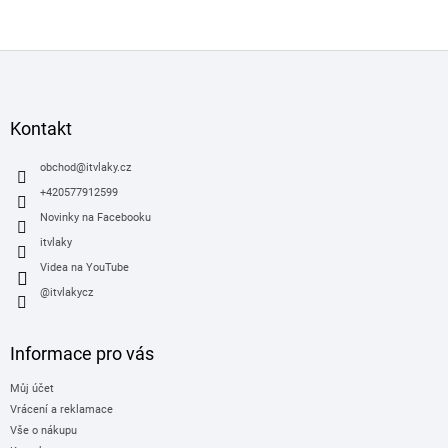
Z
á
p
a
Kontakt
t
í
obchod
@
itvlaky.cz
+420577912599
Novinky na Facebooku
itvlaky
Videa na YouTube
@itvlakycz
Informace pro vás
Můj účet
Vrácení a reklamace
Vše o nákupu