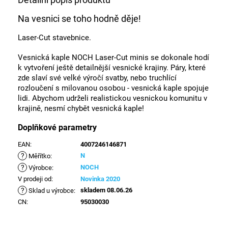
Na vesnici se toho hodně děje!
Laser-Cut stavebnice.
Vesnická kaple NOCH Laser-Cut minis se dokonale hodí
k vytvoření ještě detailnější vesnické krajiny.
Páry, které
zde slaví své velké výročí svatby, nebo truchlící
rozloučení s milovanou osobou - vesnická kaple spojuje
lidi. Abychom udrželi realistickou vesnickou komunitu v
krajině, nesmí chybět vesnická kaple!
Doplňkové parametry
EAN
:
4007246146871
?
N
Měřítko
:
?
NOCH
Výrobce
:
V prodeji od
:
Novinka 2020
?
skladem 08.06.26
Sklad u výrobce
:
CN
:
95030030