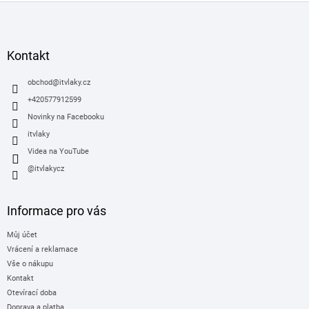
Z
a
á
c
í
p
p
a
Kontakt
r
t
v
í
obchod
@
itvlaky.cz
k
y
+420577912599
v
Novinky na Facebooku
ý
itvlaky
p
i
Videa na YouTube
s
@itvlakycz
u
Informace pro vás
Můj účet
Vrácení a reklamace
Vše o nákupu
Kontakt
Otevírací doba
Doprava a platba