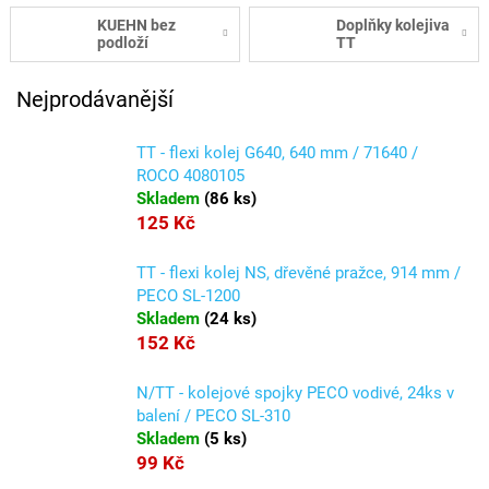
KUEHN bez
Doplňky kolejiva
podloží
TT
Nejprodávanější
TT - flexi kolej G640, 640 mm / 71640 /
ROCO 4080105
Skladem
(
86 ks
)
125 Kč
TT - flexi kolej NS, dřevěné pražce, 914 mm /
PECO SL-1200
Skladem
(
24 ks
)
152 Kč
N/TT - kolejové spojky PECO vodivé, 24ks v
balení / PECO SL-310
Skladem
(
5 ks
)
99 Kč