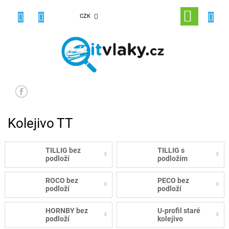
Přejít
na
NÁKUPNÍ
CZK
obsah
KOŠÍK
Kolejivo TT
TILLIG bez
TILLIG s
podloží
podložím
ROCO bez
PECO bez
podloží
podloží
HORNBY bez
U-profil staré
podloží
kolejivo