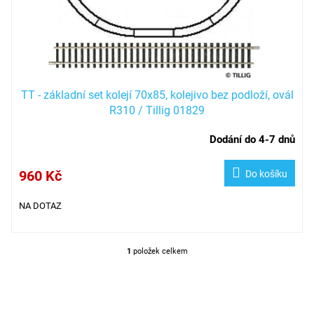
u
k
t
ů
TT - základní set kolejí 70x85, kolejivo bez podloží, ovál
R310 / Tillig 01829
Dodání do 4-7 dnů
960 Kč
Do košíku
NA DOTAZ
1
položek celkem
O
v
l
á
d