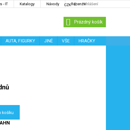
 - IT
Katalogy
Návody
Recenze
Přihlášení
CZK
NÁKUPNÍ
Prázdný košík
KOŠÍK
AUTA, FIGURKY
JINÉ
VŠE
HRAČKY
dnů
o košíku
BAHN