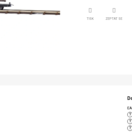
TISK
ZEPTAT SE
D
E
?
?
?