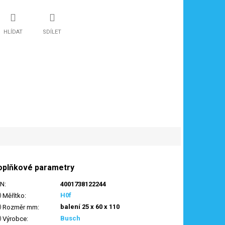
HLÍDAT
SDÍLET
oplňkové parametry
AN
:
4001738122244
H0f
Měřítko
:
balení 25 x 60 x 110
Rozměr mm
:
Busch
Výrobce
: