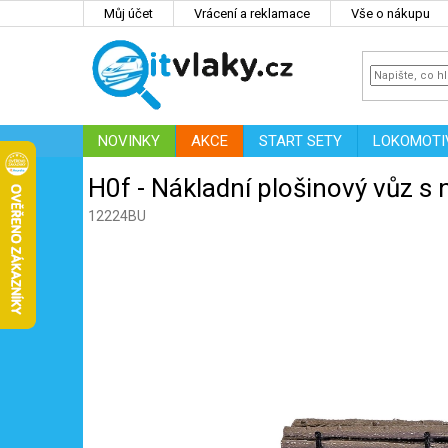
Přejít
Můj účet
Vrácení a reklamace
Vše o nákupu
na
obsah
NOVINKY
AKCE
START SETY
LOKOMOTI
IT
ZNAČKY
H0f - Nákladní plošinový vůz 
12224BU