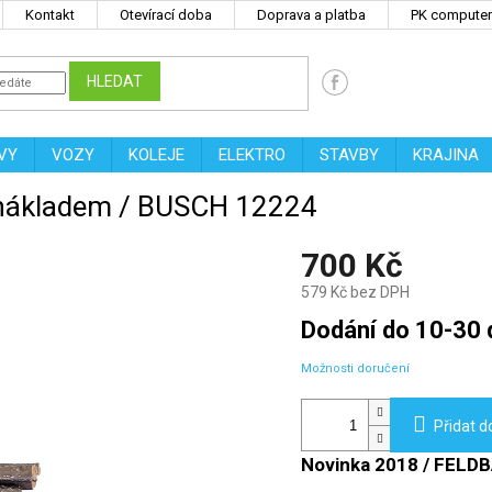
Kontakt
Otevírací doba
Doprava a platba
PK computers
HLEDAT
VY
VOZY
KOLEJE
ELEKTRO
STAVBY
KRAJINA
s nákladem / BUSCH 12224
700 Kč
579 Kč bez DPH
Měrná
Dodání do 10-30 
cena:
Možnosti doručení
Přidat d
Novinka 2018 / FELD