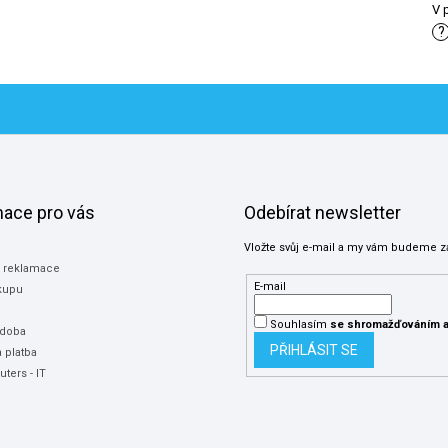
V 
?
mace pro vás
Odebírat newsletter
Vložte svůj e-mail a my vám budeme z
a reklamace
E-mail
kupu
Souhlasím
se shromažďováním
a
 doba
PŘIHLÁSIT SE
 platba
ters - IT