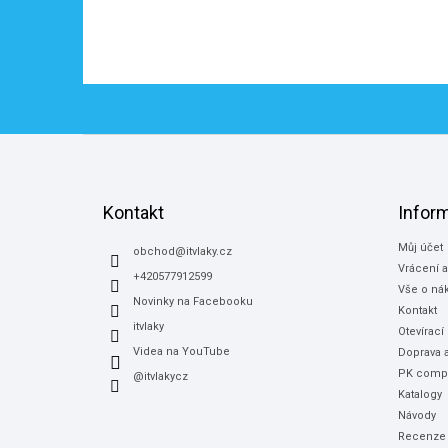
Z
á
p
a
Kontakt
Infor
t
Můj účet
í
obchod
@
itvlaky.cz
Vrácení 
+420577912599
Vše o ná
Novinky na Facebooku
Kontakt
itvlaky
Otevírací
Videa na YouTube
Doprava a
PK compu
@itvlakycz
Katalogy
Návody
Recenze