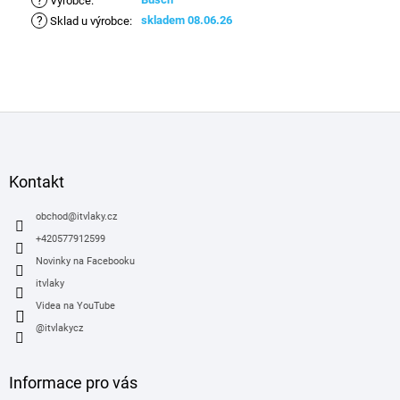
?
Výrobce
:
?
skladem 08.06.26
Sklad u výrobce
:
Z
á
p
a
Kontakt
t
í
obchod
@
itvlaky.cz
+420577912599
Novinky na Facebooku
itvlaky
Videa na YouTube
@itvlakycz
Informace pro vás