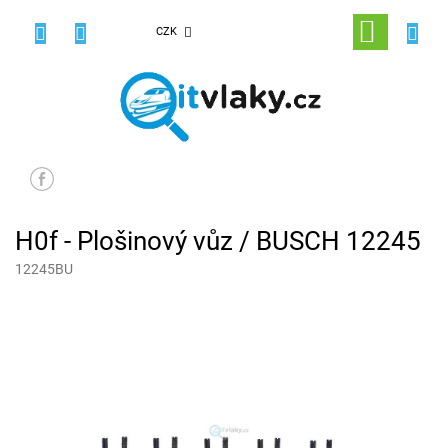
Přejít
na
NÁKUPNÍ
CZK
obsah
KOŠÍK
H0f - Plošinový vůz / BUSCH 12245
12245BU