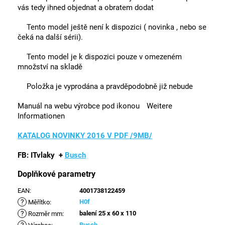
vás tedy ihned objednat a obratem dodat
Tento model ještě není k dispozici ( novinka , nebo se
čeká na další sérii).
Tento model je k dispozici pouze v omezeném
množství na skladě
Položka je vyprodána a pravděpodobně již nebude
Manuál na webu výrobce pod ikonou
Weitere
Informationen
KATALOG NOVINKY 2016 V PDF /9MB/
FB: ITvlaky
+
Busch
Doplňkové parametry
EAN
:
4001738122459
?
H0f
Měřítko
:
?
balení 25 x 60 x 110
Rozměr mm
:
Busch