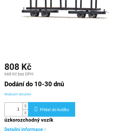
808 Kč
668 Kč bez DPH
Měrná
Dodání do 10-30 dnů
cena:
Možnosti doručení
Přidat do košíku
úzkorozchodný vozík
Detailní informace