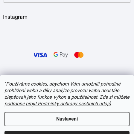
Instagram
Vytvořil Shoptet
"
Používáme cookies, abychom Vám umožnili pohodlné
prohlížení webu a díky analýze provozu webu neustále
Copyright 2026
itvlaky.cz
. Všechna práva vyhrazena.
Upravit nastavení cookies
zlepšovali jeho funkce, výkon a použitelnost.
Zde si můžete
podrobně projít Podmínky ochrany osobních údajů
.
Nastavení