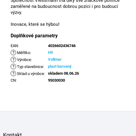
Společnost Viessmann má díky své značkové politice
zaměřené na budoucnost dobrou pozici i pro budoucí
výzvy.
Inovace, které se hýbou!
Doplňkové parametry
EAN
:
4026602436746
?
H0
Měřítko
:
?
Vollmer
Výrobce
:
?
plast barvený
Typ stavebnice
:
?
skladem 08.06.26
Sklad u výrobce
:
CN
:
95030030
Z
á
p
a
Kontakt