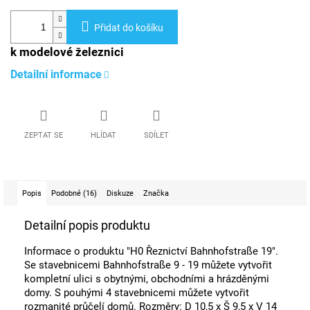
Přidat do košíku
k modelové železnici
Detailní informace
ZEPTAT SE
HLÍDAT
SDÍLET
Popis
Podobné (16)
Diskuze
Značka
Detailní popis produktu
Informace o produktu "H0 Řeznictví Bahnhofstraße 19".
Se stavebnicemi Bahnhofstraße 9 - 19 můžete vytvořit
kompletní ulici s obytnými, obchodními a hrázděnými
domy. S pouhými 4 stavebnicemi můžete vytvořit
rozmanité průčelí domů. Rozměry: D 10,5 x Š 9,5 x V 14