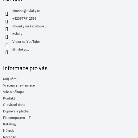
t
í
obchod
@
itvlaky.cz
+420577912599
Novinky na Facebooku
itvlaky
Videa na YouTube
@itvlakycz
Informace pro vás
Můj účet
Vrácení a reklamace
Vše o nákupu
Kontakt
Otevírací doba
Doprava a platba
PK computers - IT
Katalogy
Návody
Recenze