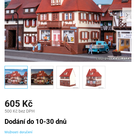
605 Kč
500 Kč bez DPH
Měrná
Dodání do 10-30 dnů
cena:
Možnosti doručení