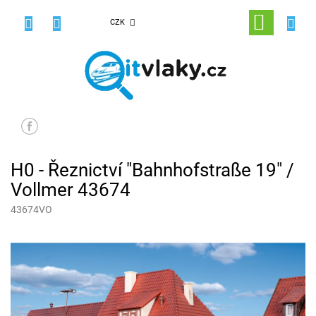
Přejít
na
NÁKUPNÍ
CZK
obsah
KOŠÍK
H0 - Řeznictví "Bahnhofstraße 19" /
Vollmer 43674
43674VO