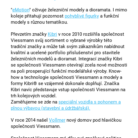
"
eMotion
" oživuje železniční modely a dioramata. I mimo
koleje přitahují pozornost
pohyblivé figurky
a funkční
modely s různou tematikou.
Převzetím značky
Kibri
v roce 2010 rozšířila společnost
Viessmann svůj sortiment o vybrané výrobky této
tradiční značky a může tak svým zákazníkům nabídnout
kvalitní a ucelené portfolio příslušenství pro stavitele
železničních modelů a dioramat. Integrací značky Kibri
se společnosti Viessmann otevírají zcela nové možnosti
na poli prosperující funkční modelářské výroby. Know-
how a technologie společnosti Viessmann a modely a
formy Kibri® se vzájemně dokonale doplňují. Značka
Kibri navíc představuje vstup společnosti Viessmann na
trh kolejových vozidel.
Zaměřujeme se zde na
speciální vozidla s pohonem a
plnou výbavou (stavební a údržbářská).
V roce 2014 našel
Vollmer
nový domov pod hlavičkou
společnosti Viessmann.