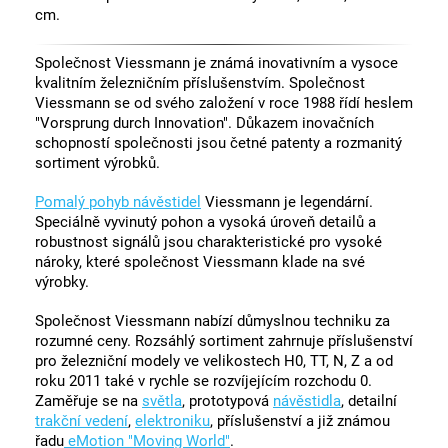
cm.
Společnost Viessmann je známá inovativním a vysoce
kvalitním železničním příslušenstvím. Společnost
Viessmann se od svého založení v roce 1988 řídí heslem
"Vorsprung durch Innovation". Důkazem inovačních
schopností společnosti jsou četné patenty a rozmanitý
sortiment výrobků.
Pomalý pohyb návěstidel
Viessmann je legendární.
Speciálně vyvinutý pohon a vysoká úroveň detailů a
robustnost signálů jsou charakteristické pro vysoké
nároky, které společnost Viessmann klade na své
výrobky.
Společnost Viessmann nabízí důmyslnou techniku za
rozumné ceny. Rozsáhlý sortiment zahrnuje příslušenství
pro železniční modely ve velikostech H0, TT, N, Z a od
roku 2011 také v rychle se rozvíjejícím rozchodu 0.
Zaměřuje se na
světla
, prototypová
návěstidla
, detailní
trakční vedení
,
elektroniku
, příslušenství a již známou
řadu
eMotion "Moving World"
.