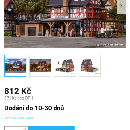
812 Kč
671 Kč bez DPH
Měrná
Dodání do 10-30 dnů
cena:
Možnosti doručení