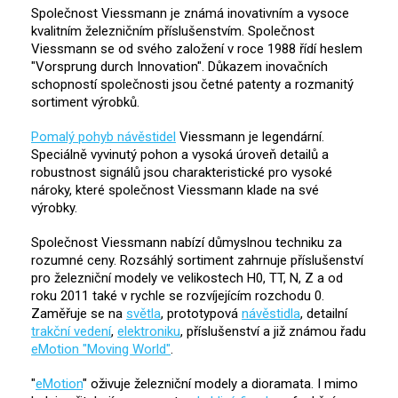
Společnost Viessmann je známá inovativním a vysoce
kvalitním železničním příslušenstvím. Společnost
Viessmann se od svého založení v roce 1988 řídí heslem
"Vorsprung durch Innovation". Důkazem inovačních
schopností společnosti jsou četné patenty a rozmanitý
sortiment výrobků.
Pomalý pohyb návěstidel
Viessmann je legendární.
Speciálně vyvinutý pohon a vysoká úroveň detailů a
robustnost signálů jsou charakteristické pro vysoké
nároky, které společnost Viessmann klade na své
výrobky.
Společnost Viessmann nabízí důmyslnou techniku za
rozumné ceny. Rozsáhlý sortiment zahrnuje příslušenství
pro železniční modely ve velikostech H0, TT, N, Z a od
roku 2011 také v rychle se rozvíjejícím rozchodu 0.
Zaměřuje se na
světla
, prototypová
návěstidla
, detailní
trakční vedení
,
elektroniku
, příslušenství a již známou řadu
eMotion "Moving World"
.
"
eMotion
" oživuje železniční modely a dioramata. I mimo