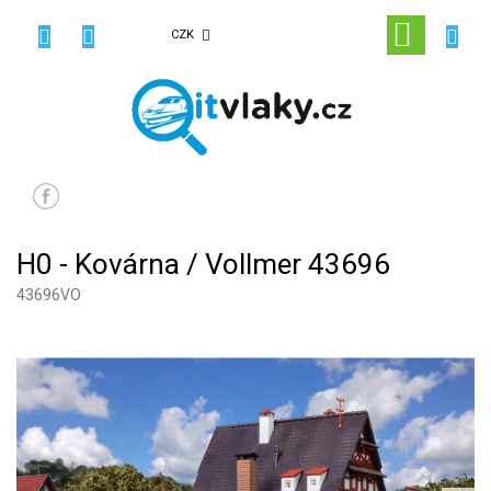
Přejít
na
NÁKUPN
CZK
obsah
KOŠÍK
H0 - Kovárna / Vollmer 43696
43696VO