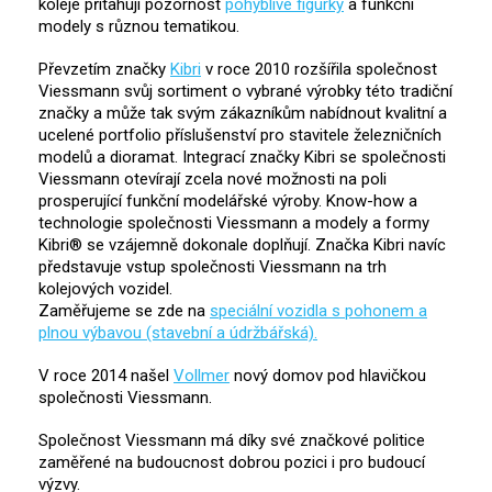
koleje přitahují pozornost
pohyblivé figurky
a funkční
modely s různou tematikou.
Převzetím značky
Kibri
v roce 2010 rozšířila společnost
Viessmann svůj sortiment o vybrané výrobky této tradiční
značky a může tak svým zákazníkům nabídnout kvalitní a
ucelené portfolio příslušenství pro stavitele železničních
modelů a dioramat. Integrací značky Kibri se společnosti
Viessmann otevírají zcela nové možnosti na poli
prosperující funkční modelářské výroby. Know-how a
technologie společnosti Viessmann a modely a formy
Kibri® se vzájemně dokonale doplňují. Značka Kibri navíc
představuje vstup společnosti Viessmann na trh
kolejových vozidel.
Zaměřujeme se zde na
speciální vozidla s pohonem a
plnou výbavou (stavební a údržbářská).
V roce 2014 našel
Vollmer
nový domov pod hlavičkou
společnosti Viessmann.
Společnost Viessmann má díky své značkové politice
zaměřené na budoucnost dobrou pozici i pro budoucí
výzvy.