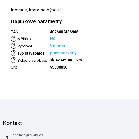
Inovace, které se hýbou!
Doplňkové parametry
EAN
:
4026602436968
?
H0
Měřítko
:
?
Vollmer
Výrobce
:
?
plast barvený
Typ stavebnice
:
?
skladem 08.06.26
Sklad u výrobce
:
CN
:
95030030
Z
á
p
a
Kontakt
t
í
obchod
@
itvlaky.cz