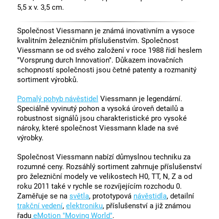
5,5 x v. 3,5 cm.
Společnost Viessmann je známá inovativním a vysoce
kvalitním železničním příslušenstvím. Společnost
Viessmann se od svého založení v roce 1988 řídí heslem
"Vorsprung durch Innovation". Důkazem inovačních
schopností společnosti jsou četné patenty a rozmanitý
sortiment výrobků.
Pomalý pohyb návěstidel
Viessmann je legendární.
Speciálně vyvinutý pohon a vysoká úroveň detailů a
robustnost signálů jsou charakteristické pro vysoké
nároky, které společnost Viessmann klade na své
výrobky.
Společnost Viessmann nabízí důmyslnou techniku za
rozumné ceny. Rozsáhlý sortiment zahrnuje příslušenství
pro železniční modely ve velikostech H0, TT, N, Z a od
roku 2011 také v rychle se rozvíjejícím rozchodu 0.
Zaměřuje se na
světla
, prototypová
návěstidla
, detailní
trakční vedení
,
elektroniku
, příslušenství a již známou
řadu
eMotion "Moving World"
.