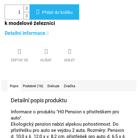
Přidat do košíku
k modelové železnici
Detailní informace
ZEPTAT SE
HLÍDAT
SDÍLET
Popis
Podobné (16)
Diskuze
Značka
Detailní popis produktu
Informace o produktu "H0 Pension s přístřeškem pro
auto".
Ekologický penzion nabízí alpskou pohostinnost. Do
přístřešku pro auto se vejdou 2 auta. Rozměry: Pension
d. 10,0 x š. 12,0 x v. 8,2 cm, přístřešek pro auto d. 6,5 x š.