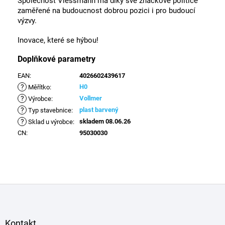
Společnost Viessmann má díky své značkové politice
zaměřené na budoucnost dobrou pozici i pro budoucí
výzvy.
Inovace, které se hýbou!
Doplňkové parametry
EAN
:
4026602439617
?
H0
Měřítko
:
?
Vollmer
Výrobce
:
?
plast barvený
Typ stavebnice
:
?
skladem 08.06.26
Sklad u výrobce
:
CN
:
95030030
Z
á
p
a
Kontakt