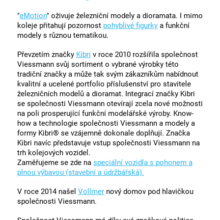
"
eMotion
" oživuje železniční modely a dioramata. I mimo
koleje přitahují pozornost
pohyblivé figurky
a funkční
modely s různou tematikou.
Převzetím značky
Kibri
v roce 2010 rozšířila společnost
Viessmann svůj sortiment o vybrané výrobky této
tradiční značky a může tak svým zákazníkům nabídnout
kvalitní a ucelené portfolio příslušenství pro stavitele
železničních modelů a dioramat. Integrací značky Kibri
se společnosti Viessmann otevírají zcela nové možnosti
na poli prosperující funkční modelářské výroby. Know-
how a technologie společnosti Viessmann a modely a
formy Kibri® se vzájemně dokonale doplňují. Značka
Kibri navíc představuje vstup společnosti Viessmann na
trh kolejových vozidel.
Zaměřujeme se zde na
speciální vozidla s pohonem a
plnou výbavou (stavební a údržbářská).
V roce 2014 našel
Vollmer
nový domov pod hlavičkou
společnosti Viessmann.