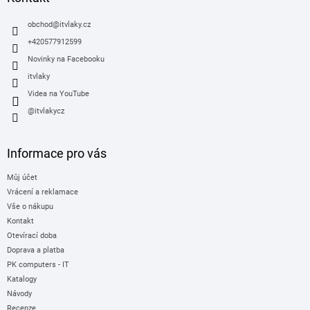
t
í
obchod
@
itvlaky.cz
+420577912599
Novinky na Facebooku
itvlaky
Videa na YouTube
@itvlakycz
Informace pro vás
Můj účet
Vrácení a reklamace
Vše o nákupu
Kontakt
Otevírací doba
Doprava a platba
PK computers - IT
Katalogy
Návody
Recenze