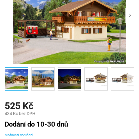
525 Kč
434 Kč bez DPH
Měrná
Dodání do 10-30 dnů
cena:
Možnosti doručení