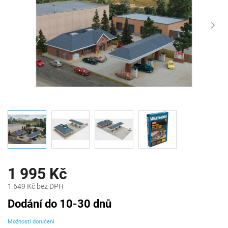
1 995 Kč
1 649 Kč bez DPH
Měrná
Dodání do 10-30 dnů
cena:
Možnosti doručení