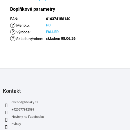
Doplňkové parametry
EAN
:
616374158140
?
H0
Měřítko
:
?
FALLER
Výrobce
:
?
skladem 08.06.26
Sklad u výrobce
:
Z
á
p
a
Kontakt
t
í
obchod
@
itvlaky.cz
+420577912599
Novinky na Facebooku
itvlaky