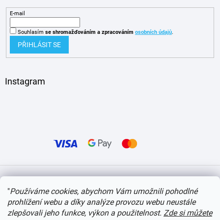
E-mail
Souhlasím
se shromažďováním
a zpracováním
osobních údajů
.
PŘIHLÁSIT SE
Instagram
Vytvořil Shoptet
"
Používáme cookies, abychom Vám umožnili pohodlné
prohlížení webu a díky analýze provozu webu neustále
Copyright 2026
itvlaky.cz
. Všechna práva vyhrazena.
Upravit nastavení cookies
zlepšovali jeho funkce, výkon a použitelnost.
Zde si můžete