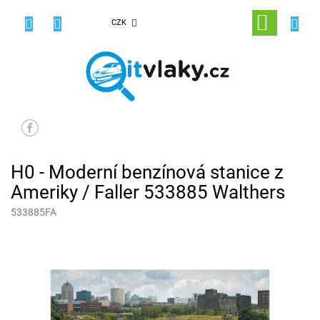
Přejít
na
NÁKUPNÍ
CZK
obsah
KOŠÍK
H0 - Moderní benzínová stanice z
Ameriky / Faller 533885 Walthers
533885FA