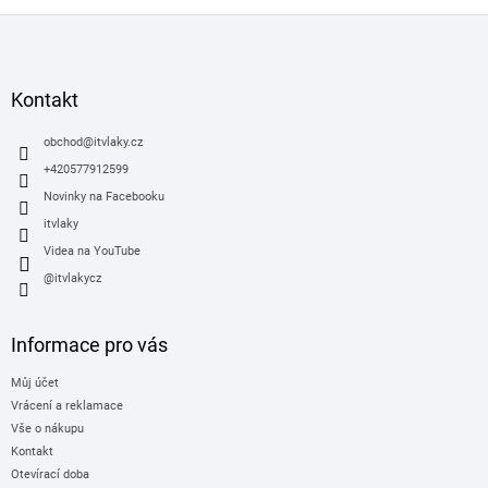
Z
á
p
a
Kontakt
t
í
obchod
@
itvlaky.cz
+420577912599
Novinky na Facebooku
itvlaky
Videa na YouTube
@itvlakycz
Informace pro vás
Můj účet
Vrácení a reklamace
Vše o nákupu
Kontakt
Otevírací doba