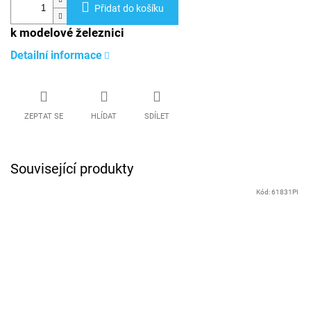
Přidat do košíku
k modelové železnici
Detailní informace
ZEPTAT SE
HLÍDAT
SDÍLET
Související produkty
Kód:
61831PI