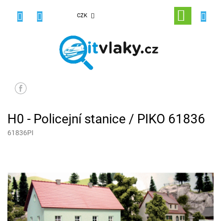
Přejít
na
NÁKUPNÍ
CZK
obsah
KOŠÍK
H0 - Policejní stanice / PIKO 61836
61836PI