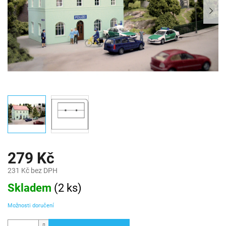
279 Kč
231 Kč bez DPH
Měrná
Skladem
(
2 ks
)
cena:
Možnosti doručení