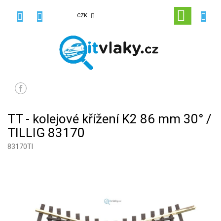
Přejít
na
NÁKUPN
CZK
obsah
KOŠÍK
TT - kolejové křížení K2 86 mm 30° /
TILLIG 83170
83170TI