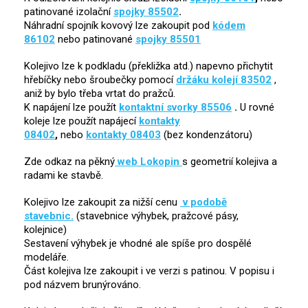
patinované izolační
spojky 85502
.
Náhradní spojník kovový lze zakoupit pod
kódem
86102
nebo patinované
spojky 85501
Kolejivo lze k podkladu (překližka atd.) napevno přichytit
hřebíčky nebo šroubečky pomocí
držáku kolejí 83502
,
aniž by bylo třeba vrtat do pražců.
K napájení lze použít
kontaktní svorky 85506
.
U rovné
koleje lze použít napájecí
kontakty
08402
,
nebo
kontakty 08403
(bez kondenzátoru)
Zde odkaz na pěkný
web Lokopin
s geometrií kolejiva a
radami ke stavbě.
Kolejivo lze zakoupit za nižší cenu
v podobě
stavebnic.
(stavebnice výhybek, pražcové pásy,
kolejnice)
Sestavení výhybek je vhodné ale spíše pro dospělé
modeláře.
Část kolejiva lze zakoupit i ve verzi s patinou. V popisu i
pod názvem brunýrováno.