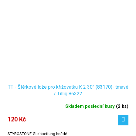
TT - Štěrkové lože pro křižovatku K 2 30° (83170)- tmavé
/ Tillig 86322
Skladem poslední kusy
(
2 ks
)
120 Kč
STYROSTONE-Gleisbettung hnědé