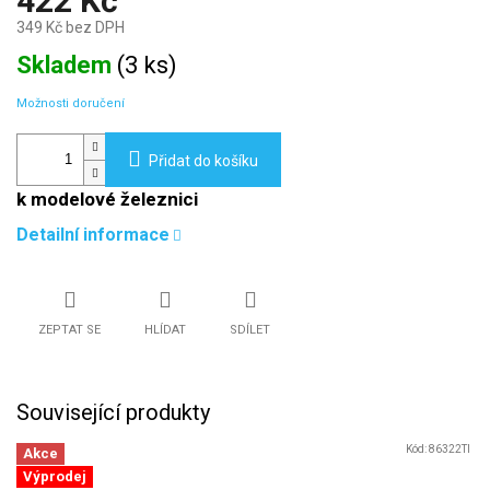
422 Kč
349 Kč bez DPH
Měrná
Skladem
(
3 ks
)
cena:
Možnosti doručení
Přidat do košíku
k modelové železnici
Detailní informace
ZEPTAT SE
HLÍDAT
SDÍLET
Související produkty
Kód:
86322TI
Akce
Výprodej