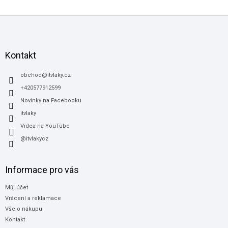
Z
á
p
a
Kontakt
t
í
obchod
@
itvlaky.cz
+420577912599
Novinky na Facebooku
itvlaky
Videa na YouTube
@itvlakycz
Informace pro vás
Můj účet
Vrácení a reklamace
Vše o nákupu
Kontakt