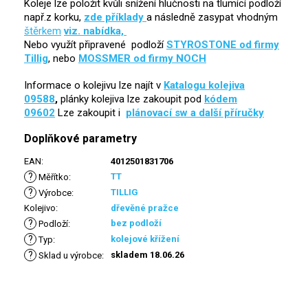
Koleje lze položit kvůli snížení hlučnosti na tlumící podloží
např.z korku,
zde příklady
a následně zasypat vhodným
štěrkem
viz. nabídka,
Nebo využít připravené podloží
STYROSTONE od firmy
Tillig
, nebo
MOSSMER od firmy NOCH
Informace o kolejivu lze najít v
Katalogu kolejiva
09588
,
plánky kolejiva lze zakoupit pod
kódem
09602
Lze zakoupit i
plánovací sw a další příručky
Doplňkové parametry
EAN
:
4012501831706
?
TT
Měřítko
:
?
TILLIG
Výrobce
:
Kolejivo
:
dřevěné pražce
?
bez podloží
Podloží
:
?
kolejové křížení
Typ
:
?
skladem 18.06.26
Sklad u výrobce
: