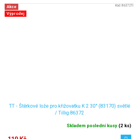
Kód:
86372TI
Akce
Výprodej
TT - Štěrkové lože pro křižovatku K 2 30° (83170) světlé
/ Tillig 86372
Skladem poslední kusy
(
2 ks
)