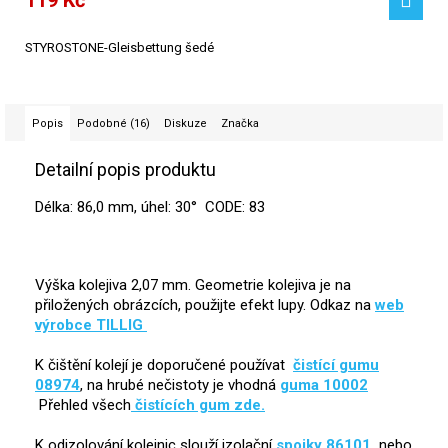
119 Kč
STYROSTONE-Gleisbettung šedé
Popis
Podobné (16)
Diskuze
Značka
Detailní popis produktu
Délka: 86,0 mm, úhel: 30° CODE: 83
Výška kolejiva 2,07 mm. Geometrie kolejiva je na
přiložených obrázcích, použijte efekt lupy. Odkaz na
web
výrobce TILLIG
K čištění kolejí je doporučené používat
čistící gumu
08974
, na hrubé nečistoty je vhodná
guma 10002
Přehled všech
čistících gum zde.
K odizolování kolejnic slouží izolační
spojky 86101
,
nebo