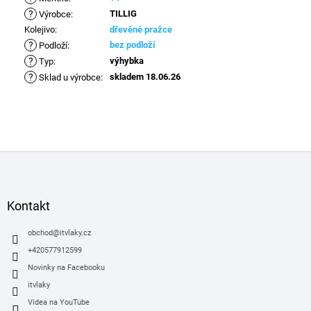
?
TILLIG
Výrobce
:
Kolejivo
:
dřevěné pražce
?
bez podloží
Podloží
:
?
výhybka
Typ
:
?
skladem 18.06.26
Sklad u výrobce
:
Z
á
p
a
Kontakt
t
í
obchod
@
itvlaky.cz
+420577912599
Novinky na Facebooku
itvlaky
Videa na YouTube