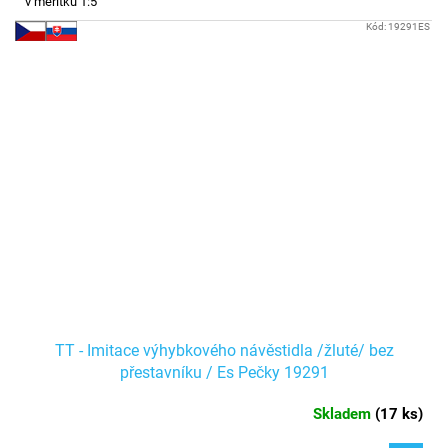
v měřítku 1:5
Kód:
19291ES
TT - Imitace výhybkového návěstidla /žluté/ bez
přestavníku / Es Pečky 19291
Skladem
(
17 ks
)