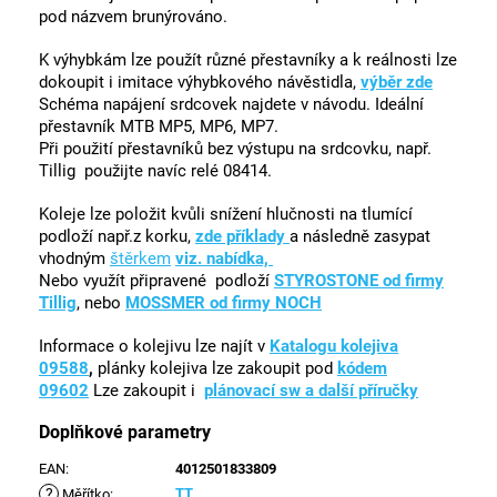
pod názvem brunýrováno.
K výhybkám lze použít různé přestavníky a k reálnosti lze
dokoupit i imitace výhybkového návěstidla,
výběr zde
Schéma napájení srdcovek najdete v návodu. Ideální
přestavník MTB MP5, MP6, MP7.
Při použití přestavníků bez výstupu na srdcovku, např.
Tillig použijte navíc relé 08414.
Koleje lze položit kvůli snížení hlučnosti na tlumící
podloží např.z korku,
zde příklady
a následně zasypat
vhodným
štěrkem
viz. nabídka,
Nebo využít připravené podloží
STYROSTONE od firmy
Tillig
, nebo
MOSSMER od firmy NOCH
Informace o kolejivu lze najít v
Katalogu kolejiva
09588
,
plánky kolejiva lze zakoupit pod
kódem
09602
Lze zakoupit i
plánovací sw a další příručky
Doplňkové parametry
EAN
:
4012501833809
?
TT
Měřítko
: