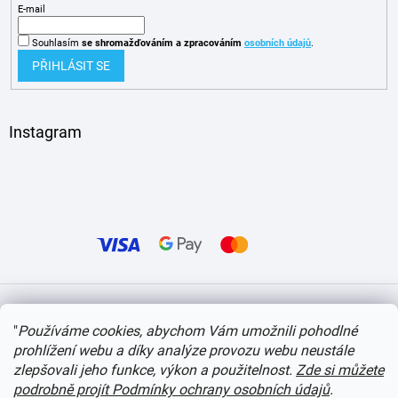
E-mail
Souhlasím
se shromažďováním
a zpracováním
osobních údajů
.
PŘIHLÁSIT SE
Instagram
Vytvořil Shoptet
"
Používáme cookies, abychom Vám umožnili pohodlné
prohlížení webu a díky analýze provozu webu neustále
Copyright 2026
itvlaky.cz
. Všechna práva vyhrazena.
Upravit nastavení cookies
zlepšovali jeho funkce, výkon a použitelnost.
Zde si můžete
podrobně projít Podmínky ochrany osobních údajů
.