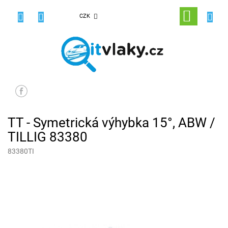
Přejít
na
NÁKUPNÍ
CZK
obsah
KOŠÍK
TT - Symetrická výhybka 15°, ABW /
TILLIG 83380
83380TI