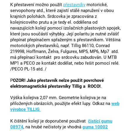
K přestavení možno použít
přestavníky
motorické,
servopohony atd., které zajistí stálé napružení v obou
krajních polohách. Srdcovka je zpracována z
kolejnicového prutu a je tedy el. oddělena od
navazujících kolejí pomocí izolačních plastových spojek,
které jsou součástí výhybky. Její polaritu je nutné zvlášť
přepínat přepínačem spřaženým s přestavníkem. Většina
motorických přestavníků, např. Tillig 86110, Conrad
219998, Hoffmann, Želva, Fulgurex, MP5, MP6, Mp7 atd.
má přepínací kontakt pro srdcovku zabudován. U MTB
MP1 a PECO ze kontakt dodělat, nebo řešit pomocí relé.
/PECO PL-15 atd. /
P
OZOR! Jako přestavník nelze použít povrchové
elektromagnetické přestavníky Tillig a ROCO!
.
Výška kolejiva 2,07 mm. Geometrie kolejiva je na
přiložených obrázcích, použijte efekt lupy. Odkaz na
web
výrobce TILLIG
K čištění kolejí je doporučené používat
čistící gumu
08974
, na hrubé nečistoty je vhodná
guma 10002