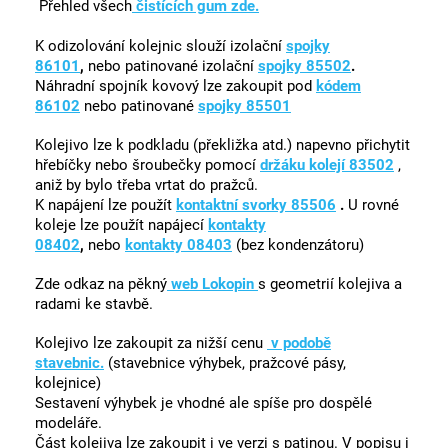
Přehled všech
čistících gum zde.
K odizolování kolejnic slouží izolační
spojky
86101
,
nebo patinované izolační
spojky 85502
.
Náhradní spojník kovový lze zakoupit pod
kódem
86102
nebo patinované
spojky 85501
Kolejivo lze k podkladu (překližka atd.) napevno přichytit
hřebíčky nebo šroubečky pomocí
držáku kolejí 83502
,
aniž by bylo třeba vrtat do pražců.
K napájení lze použít
kontaktní svorky 85506
.
U rovné
koleje lze použít napájecí
kontakty
08402
,
nebo
kontakty 08403
(bez kondenzátoru)
Zde odkaz na pěkný
web Lokopin
s geometrií kolejiva a
radami ke stavbě.
Kolejivo lze zakoupit za nižší cenu
v podobě
stavebnic.
(stavebnice výhybek, pražcové pásy,
kolejnice)
Sestavení výhybek je vhodné ale spíše pro dospělé
modeláře.
Část kolejiva lze zakoupit i ve verzi s patinou. V popisu i