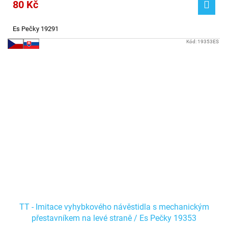
80 Kč
Es Pečky 19291
Kód:
19353ES
TT - Imitace vyhybkového návěstidla s mechanickým
přestavníkem na levé straně / Es Pečky 19353