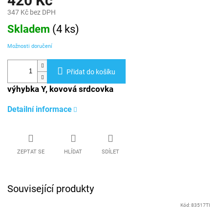
420 Kč
347 Kč bez DPH
Měrná
Skladem
(
4 ks
)
cena:
Možnosti doručení
Přidat do košíku
výhybka Y, kovová srdcovka
Detailní informace
ZEPTAT SE
HLÍDAT
SDÍLET
Související produkty
Kód:
83517TI