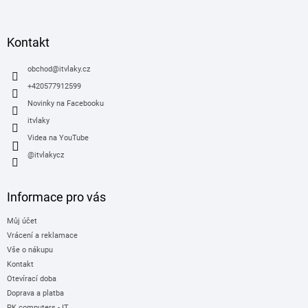
á
p
a
Kontakt
t
í
obchod
@
itvlaky.cz
+420577912599
Novinky na Facebooku
itvlaky
Videa na YouTube
@itvlakycz
Informace pro vás
Můj účet
Vrácení a reklamace
Vše o nákupu
Kontakt
Otevírací doba
Doprava a platba
PK computers - IT