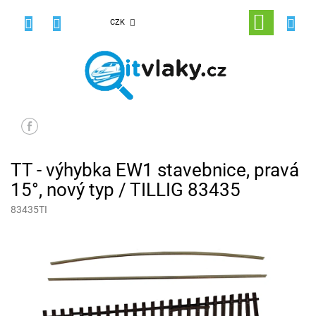
Přejít
na
NÁKUPNÍ
CZK
obsah
KOŠÍK
TT - výhybka EW1 stavebnice, pravá
15°, nový typ / TILLIG 83435
83435TI