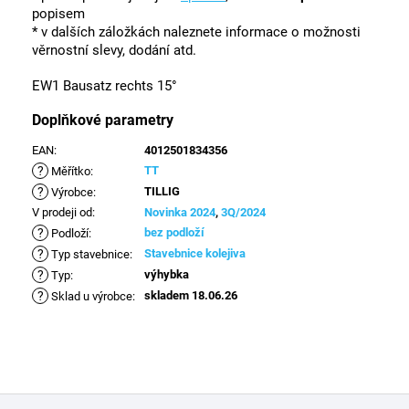
popisem
* v dalších záložkách naleznete informace o možnosti
věrnostní slevy, dodání atd.
EW1 Bausatz rechts 15°
Doplňkové parametry
EAN
:
4012501834356
?
TT
Měřítko
:
?
TILLIG
Výrobce
:
V prodeji od
:
Novinka 2024
,
3Q/2024
?
bez podloží
Podloží
:
?
Stavebnice kolejiva
Typ stavebnice
:
?
výhybka
Typ
:
?
skladem 18.06.26
Sklad u výrobce
:
Z