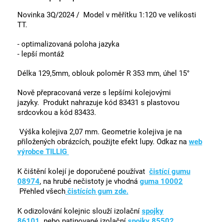
Novinka 3Q/2024 / Model v měřítku 1:120 ve velikosti
TT.
- optimalizovaná poloha jazyka
- lepší montáž
Délka 129,5mm, oblouk poloměr R 353 mm, úhel 15°
Nově přepracovaná verze s lepšími kolejovými
jazyky. Produkt nahrazuje kód 83431 s plastovou
srdcovkou a kód 83433.
Výška kolejiva 2,07 mm. Geometrie kolejiva je na
přiložených obrázcích, použijte efekt lupy. Odkaz na
web
výrobce TILLIG
K čištění kolejí je doporučené používat
čistící gumu
08974
, na hrubé nečistoty je vhodná
guma 10002
Přehled všech
čistících gum zde.
K odizolování kolejnic slouží izolační
spojky
86101
,
nebo patinované izolační
spojky 85502
.