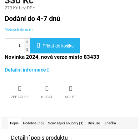
330 Kč
273 Kč bez DPH
Měrná
Dodání do 4-7 dnů
cena:
Možnosti doručení
Přidat do košíku
Novinka 2024, nová verze místo 83433
Detailní informace
ZEPTAT SE
HLÍDAT
SDÍLET
Popis
Podobné (16)
Související soubory (1)
Diskuze
Značka
Detailní popis produktu