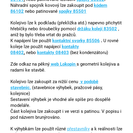
Náhradní spojník kovový lze zakoupit pod
kódem
86102
nebo patinované
spojky 85501
Kolejivo lze k podkladu (překližka atd.) napevno přichytit
hřebíčky nebo šroubečky pomocí
držáku kolejí 83502
,
aniž by bylo třeba vrtat do pražců.
K napájení lze použít
kontaktní svorky 85506
.
U rovné
koleje lze použít napájecí
kontakty
08402
,
nebo
kontakty 08403
(bez kondenzátoru)
Zde odkaz na pěkný
web Lokopin
s geometrií kolejiva a
radami ke stavbě.
Kolejivo lze zakoupit za nižší cenu
v podobě
stavebnic.
(stavebnice výhybek, pražcové pásy,
kolejnice)
Sestavení výhybek je vhodné ale spíše pro dospělé
modeláře.
Část kolejiva lze zakoupit i ve verzi s patinou. V popisu i
pod názvem brunýrováno.
K výhybkám lze použít různé
přestavníky
a k reálnosti lze