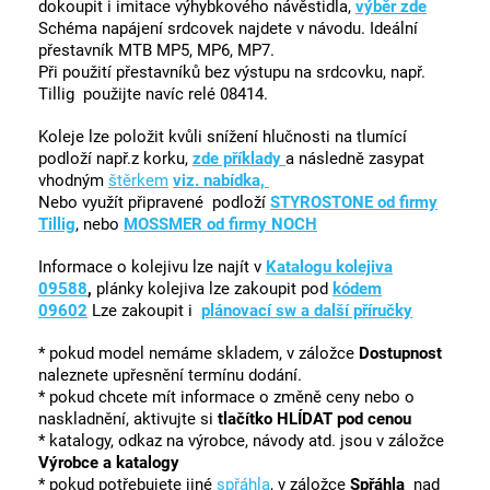
dokoupit i imitace výhybkového návěstidla,
výběr zde
Schéma napájení srdcovek najdete v návodu. Ideální
přestavník MTB MP5, MP6, MP7.
Při použití přestavníků bez výstupu na srdcovku, např.
Tillig použijte navíc relé 08414.
Koleje lze položit kvůli snížení hlučnosti na tlumící
podloží např.z korku,
zde příklady
a následně zasypat
vhodným
štěrkem
viz. nabídka,
Nebo využít připravené podloží
STYROSTONE od firmy
Tillig
, nebo
MOSSMER od firmy NOCH
Informace o kolejivu lze najít v
Katalogu kolejiva
09588
,
plánky kolejiva lze zakoupit pod
kódem
09602
Lze zakoupit i
plánovací sw a další příručky
* pokud model nemáme skladem, v záložce
Dostupnost
naleznete upřesnění termínu dodání.
* pokud chcete mít informace o změně ceny nebo o
naskladnění, aktivujte si
tlačítko HLÍDAT pod cenou
* katalogy, odkaz na výrobce, návody atd. jsou v záložce
Výrobce a katalogy
* pokud potřebujete jiné
spřáhla
, v záložce
Spřáhla
nad