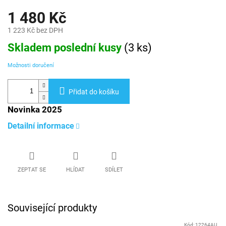
1 480 Kč
1 223 Kč bez DPH
Měrná
Skladem poslední kusy
(
3 ks
)
cena:
Možnosti doručení
Přidat do košíku
Novinka 2025
Detailní informace
ZEPTAT SE
HLÍDAT
SDÍLET
Související produkty
Kód:
12264AU