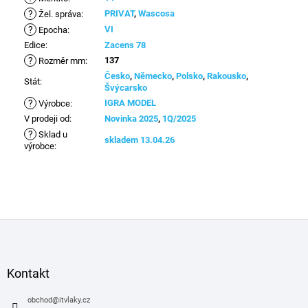
?
PRIVAT
,
Wascosa
Žel. správa
:
?
VI
Epocha
:
Edice
:
Zacens 78
?
137
Rozměr mm
:
Česko
,
Německo
,
Polsko
,
Rakousko
,
Stát
:
Švýcarsko
?
IGRA MODEL
Výrobce
:
V prodeji od
:
Novinka 2025
,
1Q/2025
?
Sklad u
skladem 13.04.26
výrobce
:
Z
á
p
a
Kontakt
t
í
obchod
@
itvlaky.cz