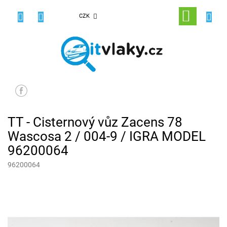
Přejít
na
NÁKUPNÍ
CZK
obsah
KOŠÍK
TT - Cisternový vůz Zacens 78
Wascosa 2 / 004-9 / IGRA MODEL
96200064
96200064