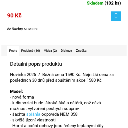
Skladem
(
102 ks
)
90 Kč
do šachty NEM 358
Popis
Podobné (16)
Videa (2)
Diskuze
Značka
Detailní popis produktu
Novinka 2025 /
Běžná cena 1590 Kč. Nejnižší cena za
posledních 30 dnů před spuštěním akce 1580 Kč
Model:
- nová forma
- k dispozici bude široká škála nátěrů, což dává
možnost vytvoření pestrých souprav
- šachta
spřáhla
odpovídá NEM 358
- skvělé jízdní vlastnosti
- Horní a boční ochozy jsou řešeny leptanými díly