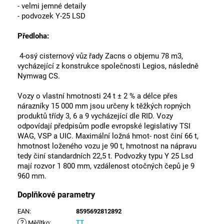
- velmi jemné detaily
- podvozek Y-25 LSD
Předloha:
4-osý cisternový vůz řady Zacns o objemu 78 m3,
vycházející z konstrukce společnosti Legios, následně
Nymwag CS.
Vozy o vlastní hmotnosti 24 t ± 2 % a délce přes
nárazníky 15 000 mm jsou určeny k těžkých ropných
produktů třídy 3, 6 a 9 vycházející dle RID. Vozy
odpovídají předpisům podle evropské legislativy TSI
WAG, VSP a UIC. Maximální ložná hmot- nost činí 66 t,
hmotnost loženého vozu je 90 t, hmotnost na nápravu
tedy činí standardních 22,5 t. Podvozky typu Y 25 Lsd
mají rozvor 1 800 mm, vzdálenost otočných čepů je 9
960 mm.
Doplňkové parametry
EAN
:
8595692812892
?
TT
Měřítko
: