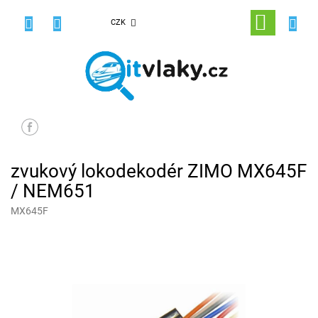
Přejít
na
NÁKUPNÍ
CZK
obsah
KOŠÍK
zvukový lokodekodér ZIMO MX645F
/ NEM651
MX645F