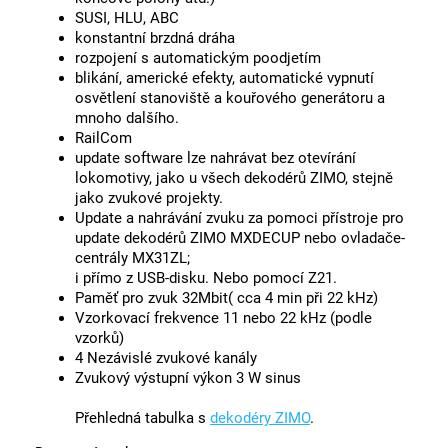
SUSI, HLU, ABC
konstantní brzdná dráha
rozpojení s automatickým poodjetím
blikání, americké efekty, automatické vypnutí
osvětlení stanoviště a kouřového generátoru a
mnoho dalšího.
RailCom
update software lze nahrávat bez otevírání
lokomotivy, jako u všech dekodérů ZIMO, stejně
jako zvukové projekty.
Update a nahrávání zvuku za pomoci přístroje pro
update dekodérů ZIMO MXDECUP nebo ovladače-
centrály MX31ZL;
i přímo z USB-disku. Nebo pomocí Z21.
Paměť pro zvuk 32Mbit( cca 4 min při 22 kHz)
Vzorkovací frekvence 11 nebo 22 kHz (podle
vzorků)
4 Nezávislé zvukové kanály
Zvukový výstupní výkon 3 W sinus
Přehledná tabulka s
dekodéry ZIMO
.