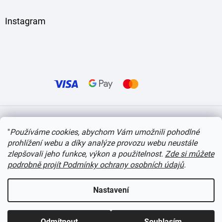
Instagram
Vytvořil Shoptet
"
Používáme cookies, abychom Vám umožnili pohodlné
prohlížení webu a díky analýze provozu webu neustále
Copyright 2026
itvlaky.cz
. Všechna práva vyhrazena.
Upravit nastavení cookies
zlepšovali jeho funkce, výkon a použitelnost.
Zde si můžete
podrobně projít Podmínky ochrany osobních údajů
.
Nastavení
Odmítnout
Souhlasím