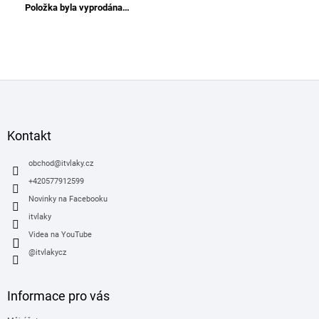
Položka byla vyprodána…
Z
á
p
a
Kontakt
t
í
obchod
@
itvlaky.cz
+420577912599
Novinky na Facebooku
itvlaky
Videa na YouTube
@itvlakycz
Informace pro vás