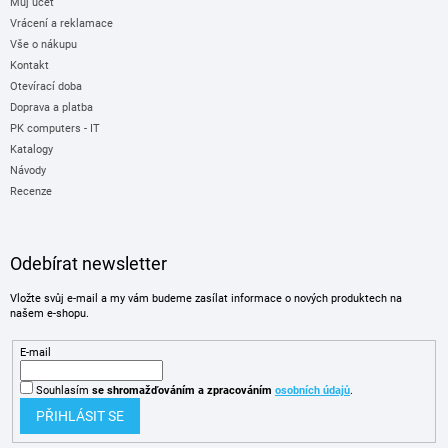
Můj účet
Vrácení a reklamace
Vše o nákupu
Kontakt
Otevírací doba
Doprava a platba
PK computers - IT
Katalogy
Návody
Recenze
Odebírat newsletter
Vložte svůj e-mail a my vám budeme zasílat informace o nových produktech na
našem e-shopu.
E-mail
Souhlasím
se shromažďováním
a zpracováním
osobních údajů
.
PŘIHLÁSIT SE