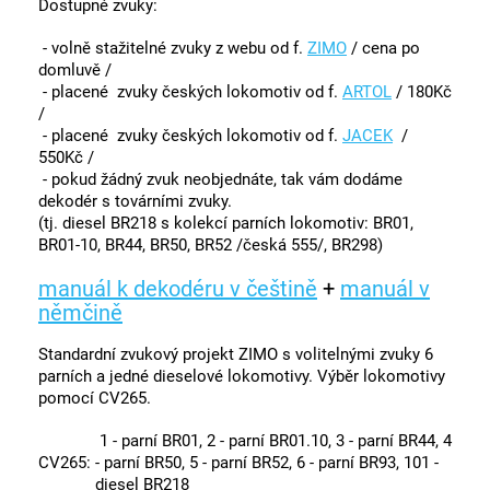
Dostupné zvuky:
- volně stažitelné zvuky z webu od f.
ZIMO
/ cena po
domluvě /
- placené zvuky českých lokomotiv od f.
ARTOL
/ 180Kč
/
- placené zvuky českých lokomotiv od f.
JACEK
/
550Kč /
- pokud žádný zvuk neobjednáte, tak vám dodáme
dekodér s továrními zvuky.
(tj. diesel BR218 s kolekcí parních lokomotiv: BR01,
BR01-10, BR44, BR50, BR52 /česká 555/, BR298)
manuál k dekodéru v češtině
+
manuál v
němčině
Standardní zvukový projekt ZIMO s volitelnými zvuky 6
parních a jedné dieselové lokomotivy. Výběr lokomotivy
pomocí CV265.
1 - parní BR01, 2 - parní BR01.10, 3 - parní BR44, 4
CV265:
- parní BR50, 5 - parní BR52, 6 - parní BR93, 101 -
diesel BR218