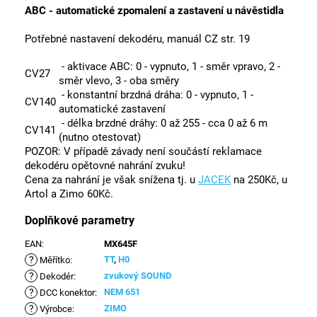
ABC - automatické zpomalení a zastavení u návěstidla
Potřebné nastavení dekodéru, manuál CZ str. 19
- aktivace ABC: 0 - vypnuto, 1 - směr vpravo, 2 -
CV27
směr vlevo, 3 - oba směry
- konstantní brzdná dráha: 0 - vypnuto, 1 -
CV140
automatické zastavení
- délka brzdné dráhy: 0 až 255 - cca 0 až 6 m
CV141
(nutno otestovat)
POZOR: V případě závady není součástí reklamace
dekodéru opětovné nahrání zvuku!
Cena za nahrání je však snížena tj. u
JACEK
na 250Kč, u
Artol a Zimo 60Kč.
Doplňkové parametry
EAN
:
MX645F
?
TT
,
H0
Měřítko
:
?
zvukový SOUND
Dekodér
:
?
NEM 651
DCC konektor
:
?
ZIMO
Výrobce
: