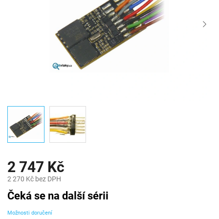
2 747 Kč
2 270 Kč bez DPH
Měrná
Čeká se na další sérii
cena:
Možnosti doručení