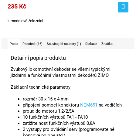
235 Kč
k modelové železnici
Popis
Podobné (16)
Související soubory (1)
Diskuze
Značka
Detailní popis produktu
Zvukový lokomotivní dekodér se všemi typickými
jízdními a funkčními vlastnostmi dekodérů ZIMO.
Základní technické parametry
rozměr 30 x 15 x 4 mm
připojení pomocí konektoru
NEM651
na vodičích
proud do motoru 1,2/2,5A
10 funkčních výstupů FA1 - FA10
zatížitelnost funkčních výstupů 0,8A
2 výstupy pro ovládání serv (programovatelné
koncové polohy atd.)