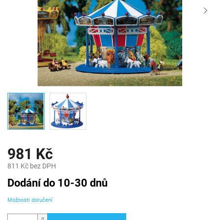
981 Kč
811 Kč bez DPH
Měrná
Dodání do 10-30 dnů
cena:
Možnosti doručení