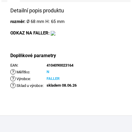
Detailní popis produktu
rozměr:
Ø 68 mm H: 65 mm
ODKAZ NA FALLER:
Doplňkové parametry
EAN
:
4104090023164
?
N
Měřítko
:
?
FALLER
Výrobce
:
?
skladem 08.06.26
Sklad u výrobce
:
Z
á
p