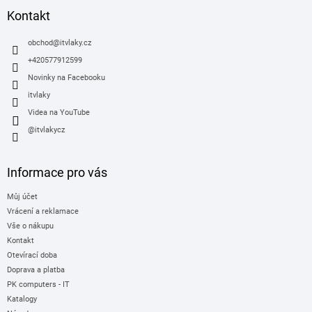
a
Kontakt
t
í
obchod
@
itvlaky.cz
+420577912599
Novinky na Facebooku
itvlaky
Videa na YouTube
@itvlakycz
Informace pro vás
Můj účet
Vrácení a reklamace
Vše o nákupu
Kontakt
Otevírací doba
Doprava a platba
PK computers - IT
Katalogy