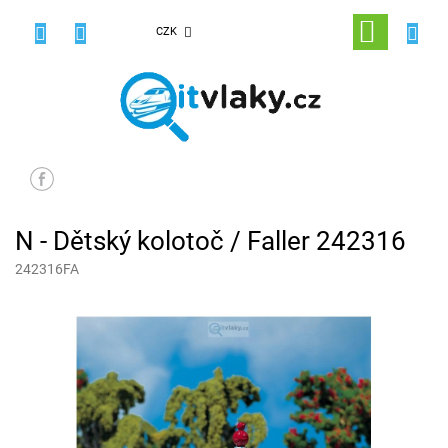
Přejít
na
NÁKUPNÍ
CZK
obsah
KOŠÍK
N - Dětský kolotoč / Faller 242316
242316FA