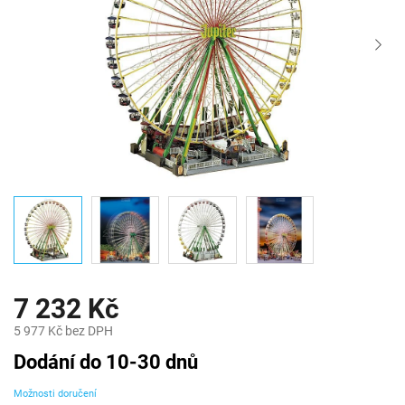
7 232 Kč
5 977 Kč bez DPH
Měrná
Dodání do 10-30 dnů
cena:
Možnosti doručení