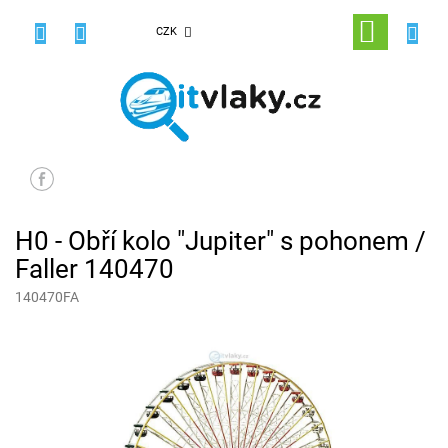
Přejít
na
NÁKUPNÍ
CZK
obsah
KOŠÍK
H0 - Obří kolo "Jupiter" s pohonem /
Faller 140470
140470FA