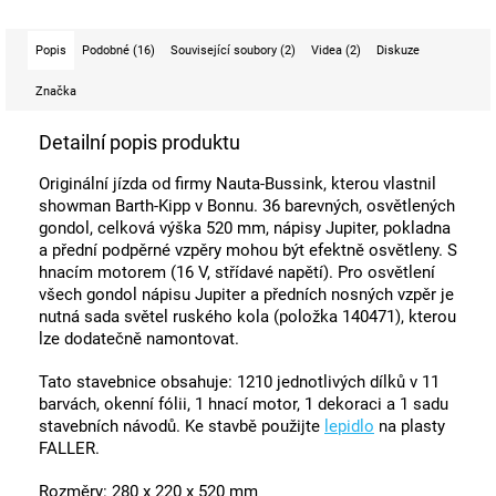
Popis
Podobné (16)
Související soubory (2)
Videa (2)
Diskuze
Značka
Detailní popis produktu
Originální jízda od firmy Nauta-Bussink, kterou vlastnil
showman Barth-Kipp v Bonnu. 36 barevných, osvětlených
gondol, celková výška 520 mm, nápisy Jupiter, pokladna
a přední podpěrné vzpěry mohou být efektně osvětleny. S
hnacím motorem (16 V, střídavé napětí). Pro osvětlení
všech gondol nápisu Jupiter a předních nosných vzpěr je
nutná sada světel ruského kola (položka 140471), kterou
lze dodatečně namontovat.
Tato stavebnice obsahuje: 1210 jednotlivých dílků v 11
barvách, okenní fólii, 1 hnací motor, 1 dekoraci a 1 sadu
stavebních návodů. Ke stavbě použijte
lepidlo
na plasty
FALLER.
Rozměry:
280 x 220 x 520 mm