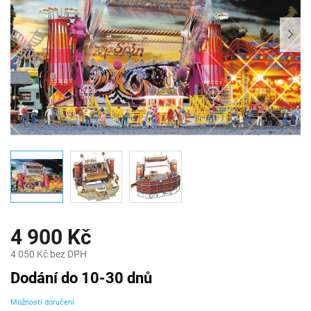
4 900 Kč
4 050 Kč bez DPH
Měrná
Dodání do 10-30 dnů
cena:
Možnosti doručení