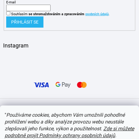
E-mail
Souhlasím
se shromažďováním
a zpracováním
osobních údajů
.
PŘIHLÁSIT SE
Instagram
Vytvořil Shoptet
"
Používáme cookies, abychom Vám umožnili pohodlné
prohlížení webu a díky analýze provozu webu neustále
Copyright 2026
itvlaky.cz
. Všechna práva vyhrazena.
Upravit nastavení cookies
zlepšovali jeho funkce, výkon a použitelnost.
Zde si můžete
podrobně projít Podmínky ochrany osobních údajů
.