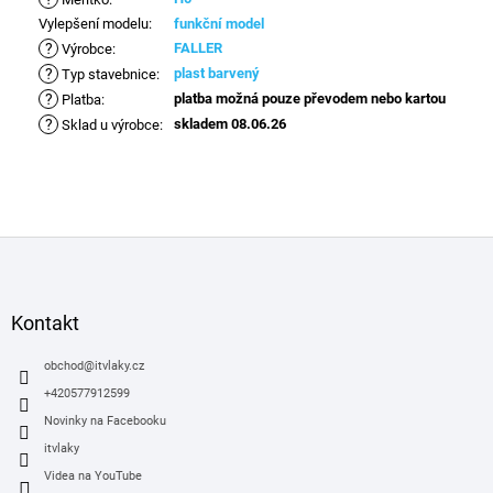
Vylepšení modelu
:
funkční model
?
FALLER
Výrobce
:
?
plast barvený
Typ stavebnice
:
?
platba možná pouze převodem nebo kartou
Platba
:
?
skladem 08.06.26
Sklad u výrobce
:
Z
á
p
a
Kontakt
t
í
obchod
@
itvlaky.cz
+420577912599
Novinky na Facebooku
itvlaky
Videa na YouTube