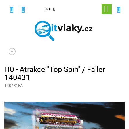
Přejít
na
NÁKUPNÍ
CZK
obsah
KOŠÍK
H0 - Atrakce "Top Spin" / Faller
140431
140431FA