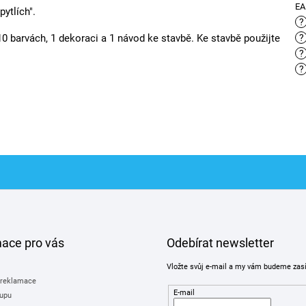
E
pytlích".
?
10 barvách, 1 dekoraci a 1 návod ke stavbě. Ke stavbě použijte
?
?
?
mace pro vás
Odebírat newsletter
Vložte svůj e-mail a my vám budeme zas
 reklamace
E-mail
upu