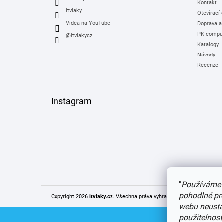
Kontakt
itvlaky
Otevírací
Videa na YouTube
Doprava a
PK comput
@itvlakycz
Katalogy
Návody
Recenze
Instagram
"
Používáme 
pohodlné pr
Copyright 2026
itvlaky.cz
. Všechna práva vyhrazena.
Upravit nastaven
webu neustál
použitelnos