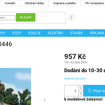
Kontakt
Otevírací doba
Doprava a platba
PK computers -
HLEDAT
IVY
VOZY
KOLEJE
ELEKTRO
STAVBY
KRAJINA
40446
957 Kč
791 Kč bez DPH
Měrná
Dodání do 10-30 
cena:
Možnosti doručení
Přidat d
k modelové železnici