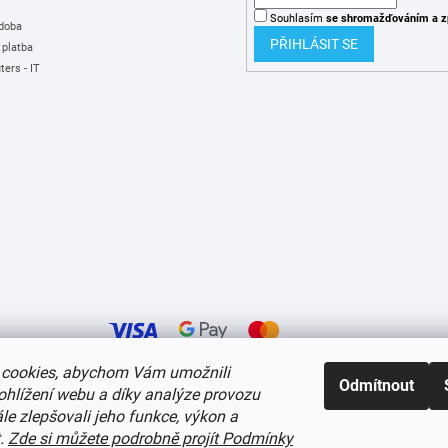
Souhlasím
se shromažďováním
a z
 doba
PŘIHLÁSIT SE
 platba
ers - IT
cookies, abychom Vám umožnili
Odmítnout
ohlížení webu a díky analýze provozu
í cookies
e zlepšovali jeho funkce, výkon a
t.
Zde si můžete podrobně projít Podmínky