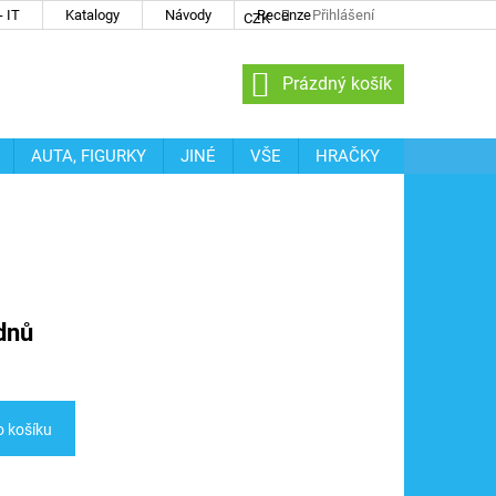
 IT
Katalogy
Návody
Recenze
Přihlášení
CZK
NÁKUPNÍ
Prázdný košík
KOŠÍK
AUTA, FIGURKY
JINÉ
VŠE
HRAČKY
dnů
o košíku