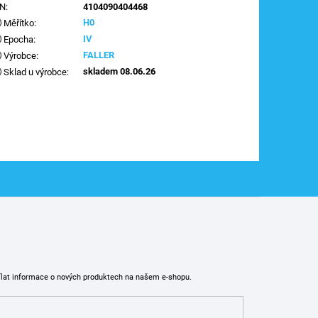
AN
:
4104090404468
H0
Měřítko
:
IV
Epocha
:
FALLER
Výrobce
:
skladem 08.06.26
Sklad u výrobce
:
ílat informace o nových produktech na našem e-shopu.