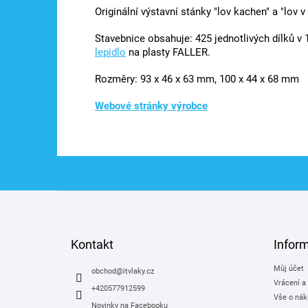
Originální výstavní stánky "lov kachen" a "lov v 
Stavebnice obsahuje: 425 jednotlivých dílků v 
lepidlo
na plasty FALLER.
Rozměry: 93 x 46 x 63 mm, 100 x 44 x 68 mm
Webové stránky výrobce
Z
á
p
a
Kontakt
Infor
t
Můj účet
í
obchod
@
itvlaky.cz
Vrácení a
+420577912599
Vše o nák
Novinky na Facebooku