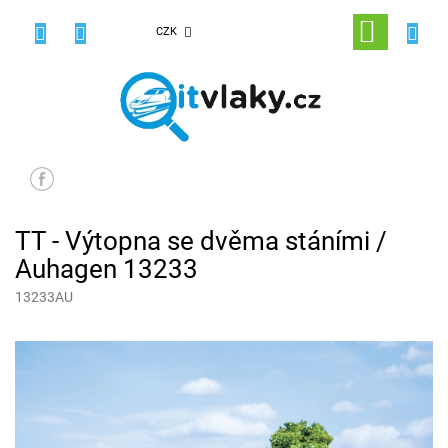
Přejít
na
NÁKUPNÍ
CZK
obsah
KOŠÍK
TT - Výtopna se dvěma stáními /
Auhagen 13233
13233AU