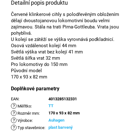
Detailní popis produktu
Červené klinkerové cihly s polodřevěným obložením
dělají dvoustojanovou lokomotivní boudu velmi
zajímavou. Stála na trati Pirna-Gottleuba. Vrata jsou
pohyblivá.
U kolejí se zátěží se výška vyrovnává podkladnicí.
Osová vzdálenost kolejí 44 mm
Světlá výška vrat bez kolejí 41 mm
Světlá šířka vrat 32 mm
Pro lokomotivy do 150 mm
Původní model
170 x 93 x 82 mm
Doplňkové parametry
EAN
:
4013285132331
?
TT
Měřítko
:
?
170 x 93 x 82 mm
Rozměr mm
:
?
Auhagen
Výrobce
:
?
plast barvený
Typ stavebnice
: