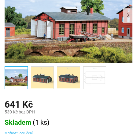
641 Kč
530 Kč bez DPH
Měrná
Skladem
(
1 ks
)
cena:
Možnosti doručení