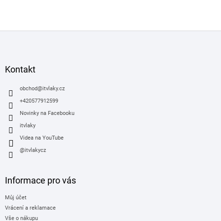
Z
á
p
a
Kontakt
t
í
obchod
@
itvlaky.cz
+420577912599
Novinky na Facebooku
itvlaky
Videa na YouTube
@itvlakycz
Informace pro vás
Můj účet
Vrácení a reklamace
Vše o nákupu