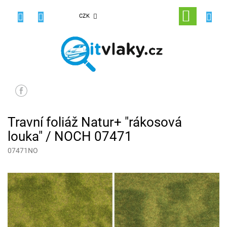
Přejít
na
NÁKUPNÍ
CZK
obsah
KOŠÍK
Travní foliáž Natur+ "rákosová
louka" / NOCH 07471
07471NO