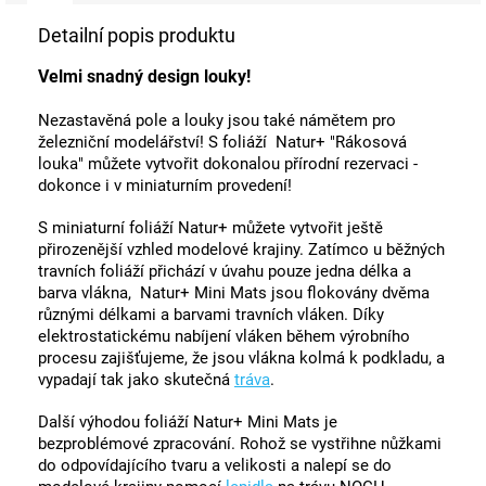
Detailní popis produktu
Velmi snadný design louky!
Nezastavěná pole a louky jsou také námětem pro
železniční modelářství! S foliáží Natur+ "Rákosová
louka" můžete vytvořit dokonalou přírodní rezervaci -
dokonce i v miniaturním provedení!
S miniaturní foliáží Natur+ můžete vytvořit ještě
přirozenější vzhled modelové krajiny. Zatímco u běžných
travních foliáží přichází v úvahu pouze jedna délka a
barva vlákna, Natur+ Mini Mats jsou flokovány dvěma
různými délkami a barvami travních vláken. Díky
elektrostatickému nabíjení vláken během výrobního
procesu zajišťujeme, že jsou vlákna kolmá k podkladu, a
vypadají tak jako skutečná
tráva
.
Další výhodou foliáží Natur+ Mini Mats je
bezproblémové zpracování. Rohož se vystřihne nůžkami
do odpovídajícího tvaru a velikosti a nalepí se do