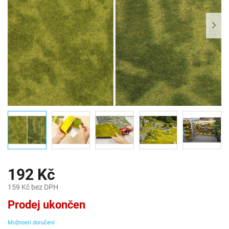
192 Kč
159 Kč bez DPH
Měrná
Prodej ukončen
cena:
Možnosti doručení