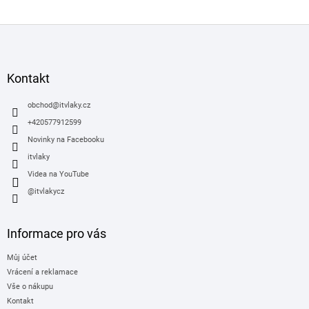
Z
á
p
a
Kontakt
t
í
obchod
@
itvlaky.cz
+420577912599
Novinky na Facebooku
itvlaky
Videa na YouTube
@itvlakycz
Informace pro vás
Můj účet
Vrácení a reklamace
Vše o nákupu
Kontakt