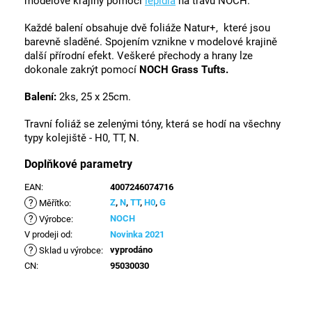
modelové krajiny pomocí
lepidla
na trávu NOCH.
Každé balení obsahuje dvě foliáže Natur+, které jsou
barevně sladěné. Spojením vznikne v modelové krajině
další přírodní efekt. Veškeré přechody a hrany lze
dokonale zakrýt pomocí
NOCH Grass Tufts.
Balení:
2ks, 25 x 25cm.
Travní foliáž se zelenými tóny, která se hodí na všechny
typy kolejiště - H0, TT, N.
Doplňkové parametry
EAN
:
4007246074716
?
Z
,
N
,
TT
,
H0
,
G
Měřítko
:
?
NOCH
Výrobce
:
V prodeji od
:
Novinka 2021
?
vyprodáno
Sklad u výrobce
:
CN
:
95030030