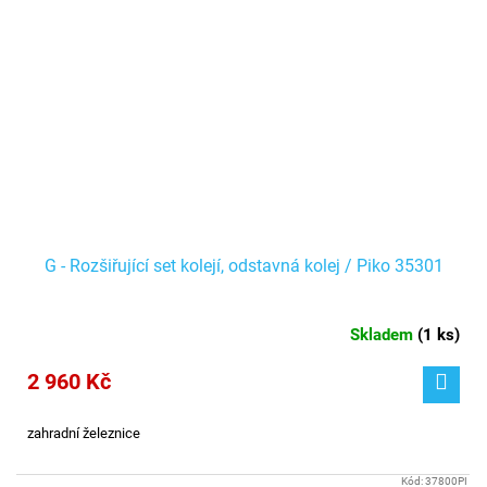
G - Rozšiřující set kolejí, odstavná kolej / Piko 35301
Skladem
(
1 ks
)
2 960 Kč
zahradní železnice
Kód:
37800PI