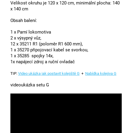
Velikost okruhu je 120 x 120 cm, minimální plocha: 140
x 140 cm
Obsah balení:
1 x Parní lokomotiva
2 x výsypný vůz,
12 x 35211 R1 (poloměr R1 600 mm),
1 x 35270 připojovací kabel se svorkou,
1 x 35285 spojky 14x,
1x napájecí zdroj a ruční ovladač
TIP:
Video ukázka jak postavit kolejiště G
+
Nabídka kolejiva G
videoukázka setu G