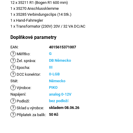
12 x 35211 R1 (Bogen R1 600 mm)
1 x 35270 Anschlussklemme
1 x 35285 Verbindungsclips (14 Stk.)
1 x Hand-Fahrregler
1 x Transformator (230V) 20V / 32 VA DC/AC
Doplňkové parametry
EAN
:
4015615371007
?
G
Měřítko
:
?
DB Německo
Žel. správa
:
?
III
Epocha
:
?
0-LGB
DCC konektor
:
Stát
:
Německo
?
PIKO
Výrobce
:
Napájení
:
analog 0-12V
?
bez podloží
Podloží
:
?
skladem 08.06.26
Sklad u výrobce
:
?
50 Kč
Příplatek za balík
: