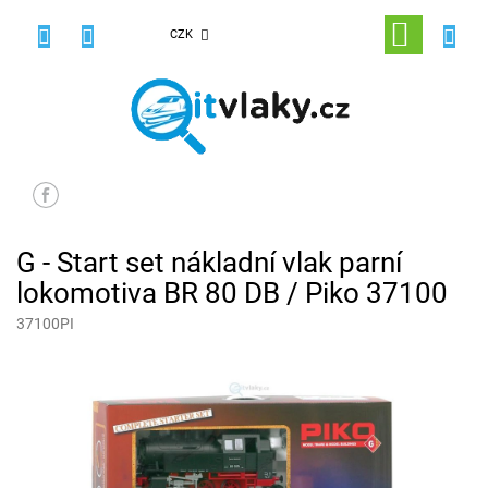
Přejít
na
NÁKUPNÍ
CZK
obsah
KOŠÍK
G - Start set nákladní vlak parní
lokomotiva BR 80 DB / Piko 37100
37100PI