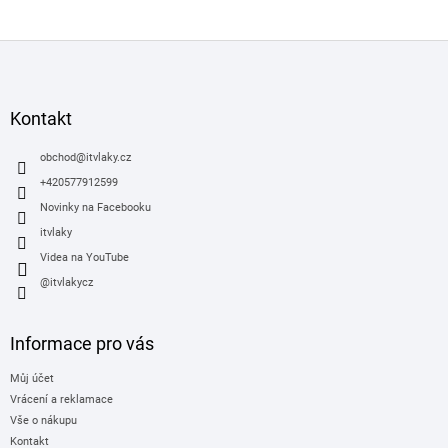
Z
á
p
a
Kontakt
t
í
obchod
@
itvlaky.cz
+420577912599
Novinky na Facebooku
itvlaky
Videa na YouTube
@itvlakycz
Informace pro vás
Můj účet
Vrácení a reklamace
Vše o nákupu
Kontakt