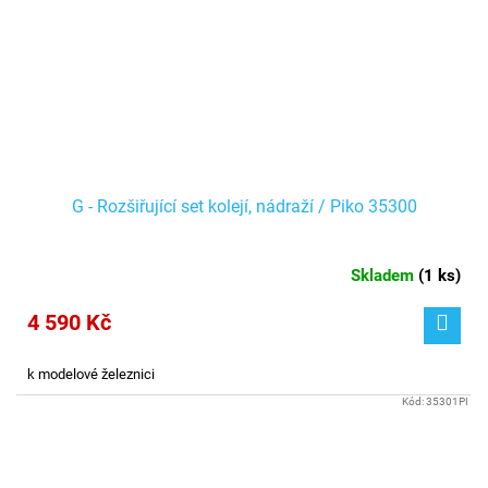
G - Rozšiřující set kolejí, nádraží / Piko 35300
Skladem
(
1 ks
)
4 590 Kč
k modelové železnici
Kód:
35301PI