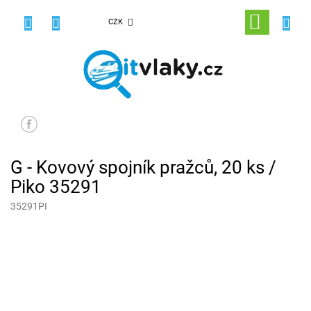
Přejít
na
NÁKUPNÍ
CZK
obsah
KOŠÍK
G - Kovový spojník pražců, 20 ks /
Piko 35291
35291PI