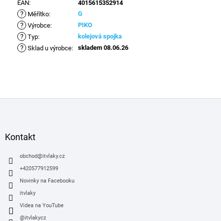
EAN
:
4015615352914
?
G
Měřítko
:
?
PIKO
Výrobce
:
?
kolejová spojka
Typ
:
?
skladem 08.06.26
Sklad u výrobce
:
Z
á
p
a
Kontakt
t
í
obchod
@
itvlaky.cz
+420577912599
Novinky na Facebooku
itvlaky
Videa na YouTube
@itvlakycz