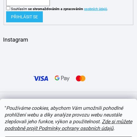
Souhlasím
se shromažďováním
a zpracováním
osobních údajů
.
PŘIHLÁSIT SE
Instagram
Vytvořil Shoptet
"
Používáme cookies, abychom Vám umožnili pohodlné
prohlížení webu a díky analýze provozu webu neustále
Copyright 2026
itvlaky.cz
. Všechna práva vyhrazena.
Upravit nastavení cookies
zlepšovali jeho funkce, výkon a použitelnost.
Zde si můžete
podrobně projít Podmínky ochrany osobních údajů
.