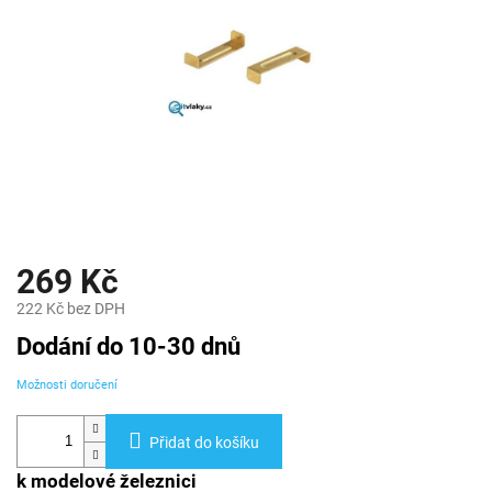
269 Kč
222 Kč bez DPH
Měrná
Dodání do 10-30 dnů
cena:
Možnosti doručení
Přidat do košíku
k modelové železnici