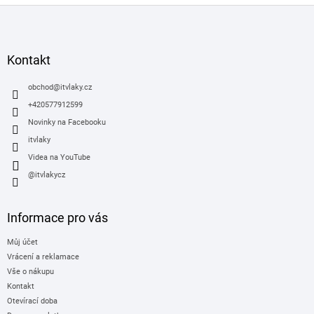
Z
á
p
a
Kontakt
t
í
obchod
@
itvlaky.cz
+420577912599
Novinky na Facebooku
itvlaky
Videa na YouTube
@itvlakycz
Informace pro vás
Můj účet
Vrácení a reklamace
Vše o nákupu
Kontakt
Otevírací doba