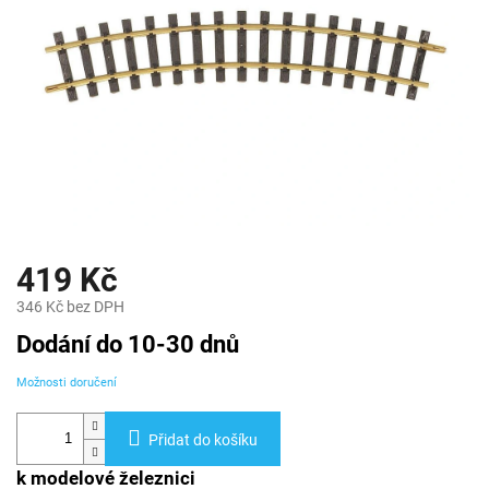
419 Kč
346 Kč bez DPH
Měrná
Dodání do 10-30 dnů
cena:
Možnosti doručení
Přidat do košíku
k modelové železnici