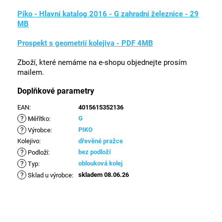
Piko - Hlavní katalog 2016 - G zahradní železnice - 29
MB
Prospekt s geometrií kolejiva - PDF 4MB
Zboží, které nemáme na e-shopu objednejte prosím
mailem.
Doplňkové parametry
EAN
:
4015615352136
?
G
Měřítko
:
?
PIKO
Výrobce
:
Kolejivo
:
dřevěné pražce
?
bez podloží
Podloží
:
?
oblouková kolej
Typ
:
?
skladem 08.06.26
Sklad u výrobce
: