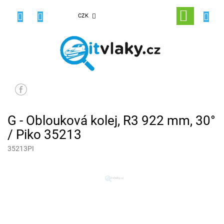
Přejít
na
NÁKUPNÍ
CZK
obsah
KOŠÍK
G - Oblouková kolej, R3 922 mm, 30°
/ Piko 35213
35213PI