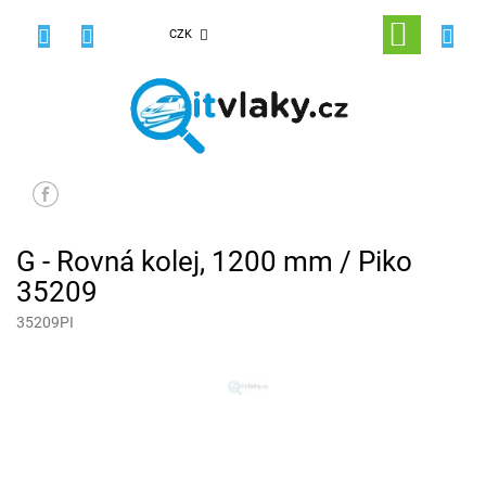
Přejít
na
NÁKUPNÍ
CZK
obsah
KOŠÍK
G - Rovná kolej, 1200 mm / Piko
35209
35209PI