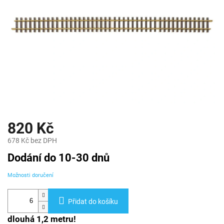
820 Kč
678 Kč bez DPH
Měrná
Dodání do 10-30 dnů
cena:
Možnosti doručení
Přidat do košíku
dlouhá 1,2 metru!