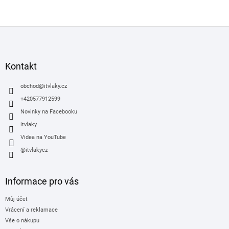
Z
á
p
a
Kontakt
t
í
obchod
@
itvlaky.cz
+420577912599
Novinky na Facebooku
itvlaky
Videa na YouTube
@itvlakycz
Informace pro vás
Můj účet
Vrácení a reklamace
Vše o nákupu