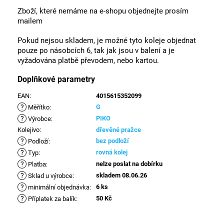
Zboží, které nemáme na e-shopu objednejte prosím
mailem
Pokud nejsou skladem, je možné tyto koleje objednat
pouze po násobcích 6, tak jak jsou v balení a je
vyžadována platbě převodem, nebo kartou.
Doplňkové parametry
EAN
:
4015615352099
?
G
Měřítko
:
?
PIKO
Výrobce
:
Kolejivo
:
dřevěné pražce
?
bez podloží
Podloží
:
?
rovná kolej
Typ
:
?
nelze poslat na dobírku
Platba
:
?
skladem 08.06.26
Sklad u výrobce
:
?
6 ks
minimální objednávka
:
?
50 Kč
Příplatek za balík
: