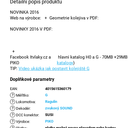
Detailní popis produktu
NOVINKA 2016
Web na výrobce:
+ Geometrie kolejiva v PDF:
NOVINKY 2016 V PDF:
+
Facebook Itvlaky.cz a
hlavní katalog H0 a G - 70MB +29M
PIKO
katalogy
)
TIP:
Video ukázka jak postavit kolejiště G
Doplňkové parametry
EAN
:
4015615360179
?
G
Měřítko
:
?
Ragulin
Lokomotiva
:
?
zvukový SOUND
Dekodér
:
?
SUSI
DCC konektor
:
?
PIKO
Výrobce
:
platba možná pouze převodem nebo kartou