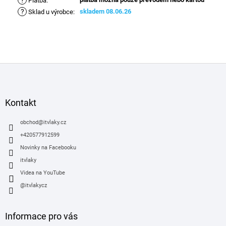
?
Platba
:
?
skladem 08.06.26
Sklad u výrobce
:
Z
á
p
a
Kontakt
t
í
obchod
@
itvlaky.cz
+420577912599
Novinky na Facebooku
itvlaky
Videa na YouTube
@itvlakycz
Informace pro vás