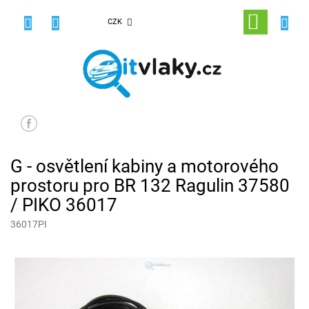
Přejít
na
NÁKUPNÍ
CZK
obsah
KOŠÍK
G - osvětlení kabiny a motorového
prostoru pro BR 132 Ragulin 37580
/ PIKO 36017
36017PI