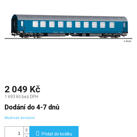
2 049 Kč
1 693 Kč bez DPH
Měrná
Dodání do 4-7 dnů
cena:
Možnosti doručení
Přidat do košíku