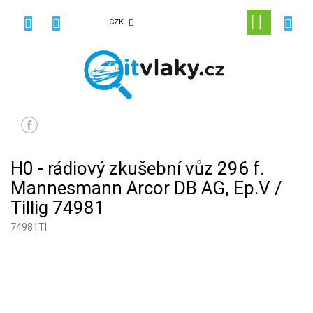
Přejít
na
NÁKUPN
CZK
obsah
KOŠÍK
H0 - rádiový zkušební vůz 296 f.
Mannesmann Arcor DB AG, Ep.V /
Tillig 74981
74981TI