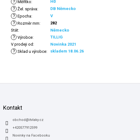
?
H0
Měřítko
:
?
DB Německo
Žel. správa
:
?
V
Epocha
:
?
282
Rozměr mm
:
Stát
:
Německo
?
TILLIG
Výrobce
:
V prodeji od
:
Novinka 2021
?
skladem 18.06.26
Sklad u výrobce
:
Z
á
p
a
Kontakt
t
í
obchod
@
itvlaky.cz
+420577912599
Novinky na Facebooku