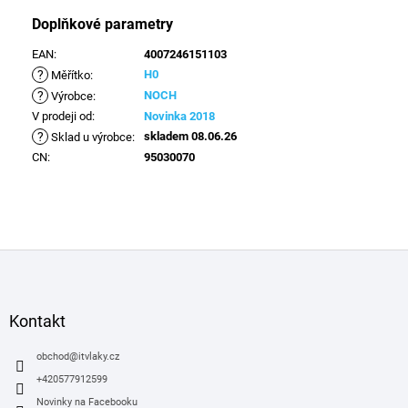
Doplňkové parametry
EAN
:
4007246151103
?
H0
Měřítko
:
?
NOCH
Výrobce
:
V prodeji od
:
Novinka 2018
?
skladem 08.06.26
Sklad u výrobce
:
CN
:
95030070
Z
á
p
a
Kontakt
t
í
obchod
@
itvlaky.cz
+420577912599
Novinky na Facebooku