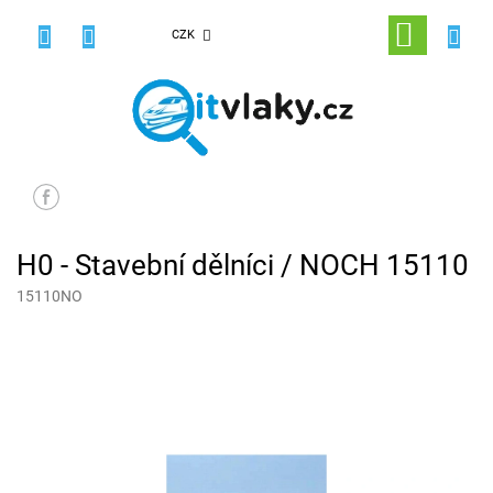
Přejít
na
NÁKUPNÍ
CZK
obsah
KOŠÍK
H0 - Stavební dělníci / NOCH 15110
15110NO