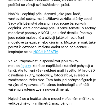
stavební dělníci, skladníci, pekaři, zedníci a malíři nebo
pošťáci se věnují své každodenní práci.
Nabídku doplňují příslušenství, jako jsou lodě,
venkovské scény, malá užitková vozidla, stánky apod.
Sady příslušenství obsahují řadu ručně barevných
doplňků, které odpovídají příslušnému tématu. Všechny
modelové postavy z NOCH jsou plné detailu. Postavy
jsou ručně malované a oživují jakékoli rozložení
modelové železnice nebo dioráma. Můžete je však také
použít k vyzdobení malého dárku nebo pohlednice -
inspirujte se na
NOCH KREATIV
.
Velkou zajímavostí a specialitou jsou mikro-
motion
figurky
, které se například skutečně pohybují a
tančí. Ale to není vše - některé mají i světlo! Mikro-LED
osvětlené skútry, motocykly, fotografové, svářeči a
zaměstnanci železnice. Tato řada jedinečných figurek je
ve výrobě vybavena příslušnou technologií a přináší
vašemu systému zcela novou dimenzi.
Nejedná se o hračku, ale o model v přesném měřítku o
velikosti několik milimetrů, max. pár cm.