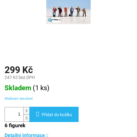
299 Kč
247 Kč bez DPH
Měrná
Skladem
(
1 ks
)
cena:
Možnosti doručení
Přidat do košíku
6 figurek
Detailní informace