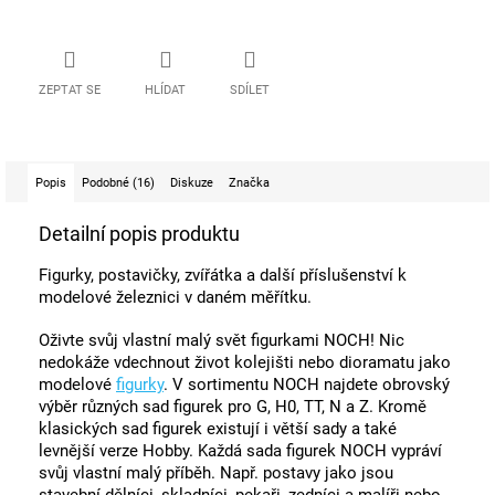
ZEPTAT SE
HLÍDAT
SDÍLET
Popis
Podobné (16)
Diskuze
Značka
Detailní popis produktu
Figurky, postavičky, zvířátka a další příslušenství k
modelové železnici v daném měřítku.
Oživte svůj vlastní malý svět figurkami NOCH! Nic
nedokáže vdechnout život kolejišti nebo dioramatu jako
modelové
figurky
. V sortimentu NOCH najdete obrovský
výběr různých sad figurek pro G, H0, TT, N a Z. Kromě
klasických sad figurek existují i ​​větší sady a také
levnější verze Hobby. Každá sada figurek NOCH vypráví
svůj vlastní malý příběh. Např. postavy jako jsou