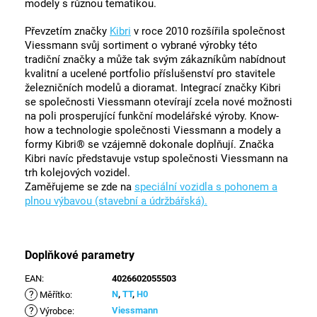
modely s různou tematikou.
Převzetím značky
Kibri
v roce 2010 rozšířila společnost
Viessmann svůj sortiment o vybrané výrobky této
tradiční značky a může tak svým zákazníkům nabídnout
kvalitní a ucelené portfolio příslušenství pro stavitele
železničních modelů a dioramat. Integrací značky Kibri
se společnosti Viessmann otevírají zcela nové možnosti
na poli prosperující funkční modelářské výroby. Know-
how a technologie společnosti Viessmann a modely a
formy Kibri® se vzájemně dokonale doplňují. Značka
Kibri navíc představuje vstup společnosti Viessmann na
trh kolejových vozidel.
Zaměřujeme se zde na
speciální vozidla s pohonem a
plnou výbavou (stavební a údržbářská).
Doplňkové parametry
EAN
:
4026602055503
?
N
,
TT
,
H0
Měřítko
:
?
Viessmann
Výrobce
: