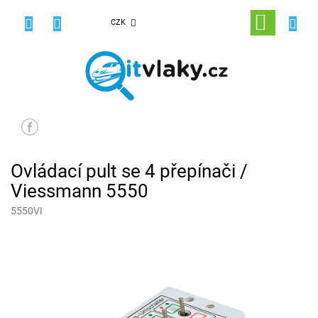
Přejít
na
NÁKUPNÍ
CZK
obsah
KOŠÍK
Ovládací pult se 4 přepínači /
Viessmann 5550
5550VI