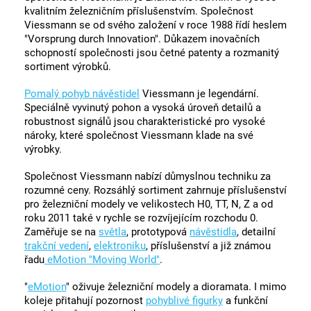
kvalitním železničním příslušenstvím. Společnost
Viessmann se od svého založení v roce 1988 řídí heslem
"Vorsprung durch Innovation". Důkazem inovačních
schopností společnosti jsou četné patenty a rozmanitý
sortiment výrobků.
Pomalý pohyb návěstidel
Viessmann je legendární.
Speciálně vyvinutý pohon a vysoká úroveň detailů a
robustnost signálů jsou charakteristické pro vysoké
nároky, které společnost Viessmann klade na své
výrobky.
Společnost Viessmann nabízí důmyslnou techniku za
rozumné ceny. Rozsáhlý sortiment zahrnuje příslušenství
pro železniční modely ve velikostech H0, TT, N, Z a od
roku 2011 také v rychle se rozvíjejícím rozchodu 0.
Zaměřuje se na
světla
, prototypová
návěstidla
, detailní
trakční vedení
,
elektroniku
, příslušenství a již známou
řadu
eMotion "Moving World"
.
"
eMotion
" oživuje železniční modely a dioramata. I mimo
koleje přitahují pozornost
pohyblivé figurky
a funkční