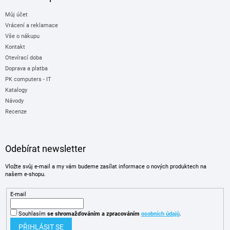
Můj účet
Vrácení a reklamace
Vše o nákupu
Kontakt
Otevírací doba
Doprava a platba
PK computers - IT
Katalogy
Návody
Recenze
Odebírat newsletter
Vložte svůj e-mail a my vám budeme zasílat informace o nových produktech na
našem e-shopu.
E-mail
Souhlasím
se shromažďováním
a zpracováním
osobních údajů
.
PŘIHLÁSIT SE