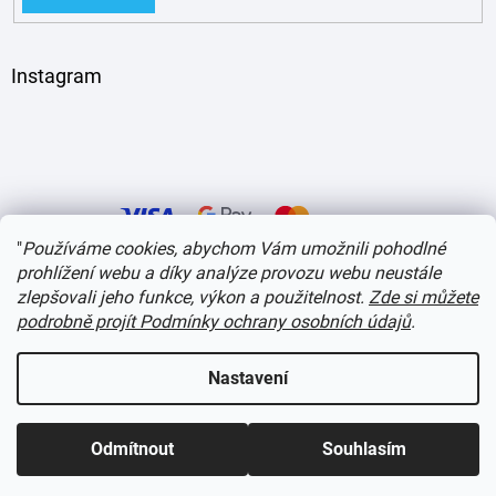
Instagram
"
Používáme cookies, abychom Vám umožnili pohodlné
prohlížení webu a díky analýze provozu webu neustále
zlepšovali jeho funkce, výkon a použitelnost.
Zde si můžete
Vytvořil Shoptet
podrobně projít Podmínky ochrany osobních údajů
.
Copyright 2026
itvlaky.cz
. Všechna práva vyhrazena.
Upravit nastavení cookies
Nastavení
Odmítnout
Souhlasím