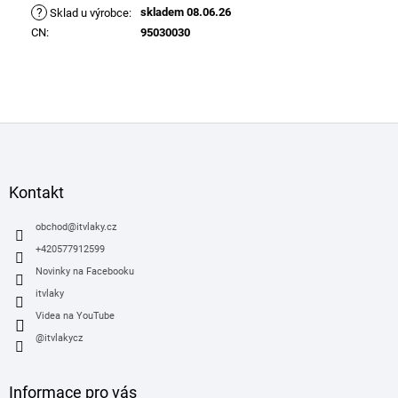
?
skladem 08.06.26
Sklad u výrobce
:
CN
:
95030030
Z
á
p
a
Kontakt
t
í
obchod
@
itvlaky.cz
+420577912599
Novinky na Facebooku
itvlaky
Videa na YouTube
@itvlakycz
Informace pro vás