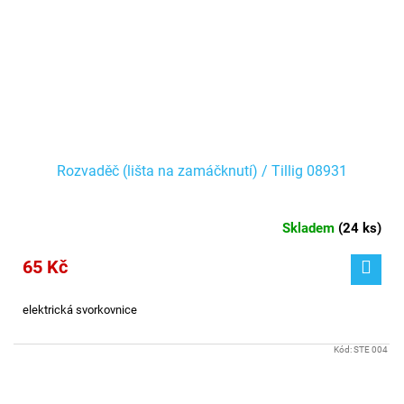
Rozvaděč (lišta na zamáčknutí) / Tillig 08931
Skladem
(
24 ks
)
65 Kč
elektrická svorkovnice
Kód:
STE 004