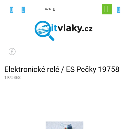
Přejít
na
NÁKUPNÍ
CZK
obsah
KOŠÍK
Elektronické relé / ES Pečky 19758
19758ES