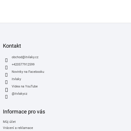
Z
á
p
a
Kontakt
t
í
obchod
@
itvlaky.cz
+420577912599
Novinky na Facebooku
itvlaky
Videa na YouTube
@itvlakycz
Informace pro vás
Můj účet
Vrácení a reklamace