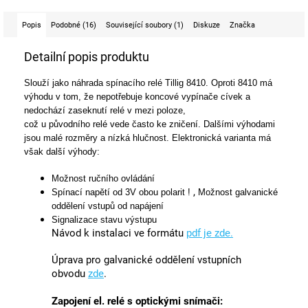
Popis
Podobné (16)
Související soubory (1)
Diskuze
Značka
Detailní popis produktu
Slouží jako náhrada spínacího relé Tillig 8410. Oproti 8410 má
výhodu v tom, že nepotřebuje koncové vypínače cívek a
nedochází zaseknutí relé v mezi poloze,
což u původního relé vede často ke zničení. Dalšími výhodami
jsou malé rozměry a nízká hlučnost. Elektronická varianta má
však další výhody:
Možnost ručního ovládání
,
Spínací napětí od 3V obou polarit !
Možnost galvanické
oddělení vstupů od napájení
Signalizace stavu výstupu
Návod k instalaci ve formátu
pdf je zde.
Úprava pro galvanické oddělení vstupních
obvodu
zde
.
Zapojení el. relé s optickými snímači: