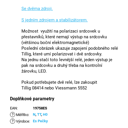
Se dvěma zdroji.
S jedním zdrojem a stabilizátorem.
Možnost využití na polarizaci srdcovek u
přestavníků, které nemají výstup na srdcovku
(většinou boční elektromagnetické)
Poslední obrázek ukazuje zapojení podobného relé
Tillig, které umí polarizovat i dvě srdcovky.
Na jednu stačí toto levnější relé, jeden výstup je
pak na srdcovku a druhý třeba na kontrolní
žárovku, LED.
Pokud potřebujete dvě relé, lze zakoupit
Tillig
08414 nebo Viessmann 5552
Doplňkové parametry
EAN
:
19758ES
?
N
,
TT
,
H0
Měřítko
:
?
Es Pečky
Výrobce
: